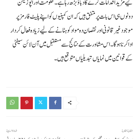
لیے مزید اقدامات کرنے کا دباؤ بڑھ رہا ہے۔ حکومت اور اپوزیشن
دونوں ہی اس بات پر متفق ہیں کہ ان کمپنیوں کو اپنے پلیٹ فارمز پر
موجود غیر قانونی اور نقصان دہ مواد کو ہٹانے کے لیے زیادہ فعال کردار
ادا کرنا ہوگا۔ اس مشاورت کے نتائج سے مستقبل میں آن لائن سیفٹی
کے قوانین میں نمایاں تبدیلیاں متوقع ہیں۔
المقالة القادمة
المادة السابقة