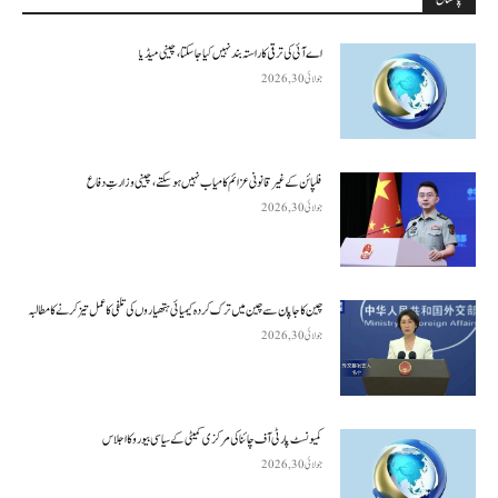
اے آئی کی ترقی کا راستہ بند نہیں کیا جا سکتا، چینی میڈیا
جولائی 30, 2026
فلپائن کے غیر قانونی عزائم کامیاب نہیں ہو سکتے ، چینی وزارتِ دفاع
جولائی 30, 2026
چین کا جاپان سے چین میں ترک کردہ کیمیائی ہتھیاروں کی تلفی کا عمل تیز کرنے کا مطالبہ
جولائی 30, 2026
کمیونسٹ پارٹی آف چائنا کی مرکزی کمیٹی کے سیاسی بیورو کا اجلاس
جولائی 30, 2026