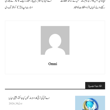
ایپسٹائن کیس کا اثر: بدنام زمانہ شخص کے ساتھ تعلقات
اے آئی ڈیٹا سینٹرز کی پاور لمیٹڈز، پیک XV نے بھارتی
رکھنے والے نمایاں افراد مشکلات کا شکار
اسٹارٹ اپ C2i کو فنڈنگ دی
Omni
مقالات ذات صلة
اے آئی کی ترقی کا راستہ بند نہیں کیا جا سکتا، چینی میڈیا
جولائی 30, 2026