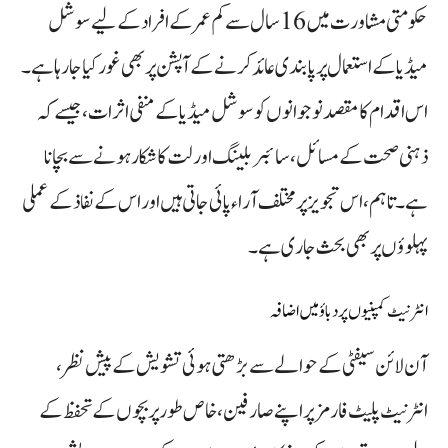
حکومتی مشاورت میں 16 سال سے کم عمر کے افراد کے لیے سوشل
میڈیا کے استعمال پر پابندی عائد کرنے کے آپشن پر بھی غور کیا جا رہا ہے۔
اس اقدام کا مقصد نوجوانوں کو سوشل میڈیا کے منفی اثرات، جیسے کہ
ذہنی صحت کے مسائل، سائبر بلینگ اور لت کا شکار ہونے سے بچانا
ہے۔ تاہم، اس تجویز پر مختلف آراء پائی جاتی ہیں اور اس کے نفاذ کے عملی
پہلوؤں پر بھی بحث جاری ہے۔
انٹرنیٹ کمپنیوں پر دباؤ میں اضافہ
آن لائن سیفٹی کے حوالے سے بڑھتی ہوئی تشویش کے پیش نظر،
انٹرنیٹ پلیٹ فارمز پر اپنے صارفین، خاص طور پر بچوں کے تحفظ کے