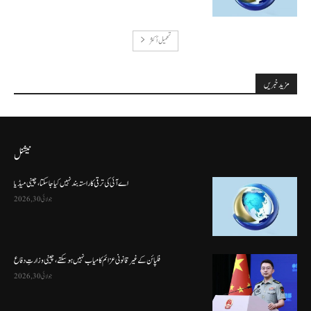
تحميل أكثر
مزید خبریں
نیشنل
اے آئی کی ترقی کا راستہ بند نہیں کیا جا سکتا، چینی میڈیا
جولائی 30, 2026
فلپائن کے غیر قانونی عزائم کامیاب نہیں ہو سکتے ، چینی وزارتِ دفاع
جولائی 30, 2026