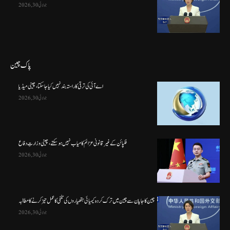
جولائی 30, 2026
پاک چین
اے آئی کی ترقی کا راستہ بند نہیں کیا جا سکتا، چینی میڈیا
جولائی 30, 2026
فلپائن کے غیر قانونی عزائم کامیاب نہیں ہو سکتے ، چینی وزارتِ دفاع
جولائی 30, 2026
چین کا جاپان سے چین میں ترک کردہ کیمیائی ہتھیاروں کی تلفی کا عمل تیز کرنے کا مطالبہ
جولائی 30, 2026