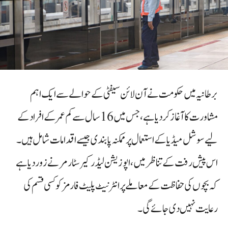
برطانیہ میں حکومت نے آن لائن سیفٹی کے حوالے سے ایک اہم
مشاورت کا آغاز کر دیا ہے، جس میں 16 سال سے کم عمر کے افراد کے
لیے سوشل میڈیا کے استعمال پر ممکنہ پابندی جیسے اقدامات شامل ہیں۔
اس پیش رفت کے تناظر میں، اپوزیشن لیڈر کیر سٹارمر نے زور دیا ہے
کہ بچوں کی حفاظت کے معاملے پر انٹرنیٹ پلیٹ فارمز کو کسی قسم کی
رعایت نہیں دی جائے گی۔