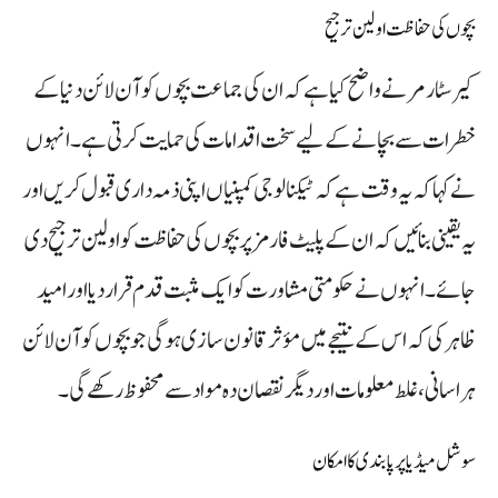
بچوں کی حفاظت اولین ترجیح
کیر سٹارمر نے واضح کیا ہے کہ ان کی جماعت بچوں کو آن لائن دنیا کے
خطرات سے بچانے کے لیے سخت اقدامات کی حمایت کرتی ہے۔ انہوں
نے کہا کہ یہ وقت ہے کہ ٹیکنالوجی کمپنیاں اپنی ذمہ داری قبول کریں اور
یہ یقینی بنائیں کہ ان کے پلیٹ فارمز پر بچوں کی حفاظت کو اولین ترجیح دی
جائے۔ انہوں نے حکومتی مشاورت کو ایک مثبت قدم قرار دیا اور امید
ظاہر کی کہ اس کے نتیجے میں مؤثر قانون سازی ہوگی جو بچوں کو آن لائن
ہراسانی، غلط معلومات اور دیگر نقصان دہ مواد سے محفوظ رکھے گی۔
سوشل میڈیا پر پابندی کا امکان