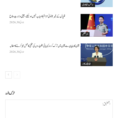
سائنس وٹیکنالوجی
فلپائن کے غیر قانونی عزائم کامیاب نہیں ہو سکتے ، چینی وزارتِ دفاع
جولائی 30, 2026
انٹرنیشنل
چین کا جاپان سے چین میں ترک کردہ کیمیائی ہتھیاروں کی تلفی کا عمل تیز کرنے کا مطالبہ
جولائی 30, 2026
ڈپلومیٹک کارنر
ترك الرد