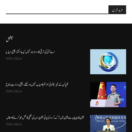
مزید خبریں
نیشنل
اے آئی کی ترقی کا راستہ بند نہیں کیا جا سکتا، چینی میڈیا
جولائی 30, 2026
فلپائن کے غیر قانونی عزائم کامیاب نہیں ہو سکتے ، چینی وزارتِ دفاع
جولائی 30, 2026
چین کا جاپان سے چین میں ترک کردہ کیمیائی ہتھیاروں کی تلفی کا عمل تیز کرنے کا مطالبہ
جولائی 30, 2026