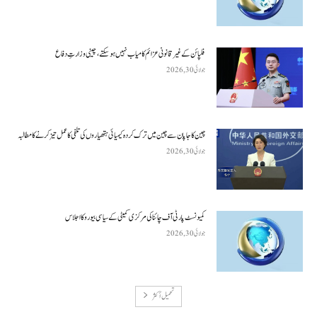
فلپائن کے غیر قانونی عزائم کامیاب نہیں ہو سکتے ، چینی وزارتِ دفاع
جولائی 30, 2026
چین کا جاپان سے چین میں ترک کردہ کیمیائی ہتھیاروں کی تلفی کا عمل تیز کرنے کا مطالبہ
جولائی 30, 2026
کمیونسٹ پارٹی آف چائنا کی مرکزی کمیٹی کے سیاسی بیورو کا اجلاس
جولائی 30, 2026
تحميل أكثر