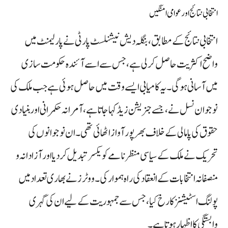
انتخابی نتائج اور عوامی امنگیں
انتخابی نتائج کے مطابق، بنگلہ دیش نیشنلسٹ پارٹی نے پارلیمنٹ میں
واضح اکثریت حاصل کر لی ہے، جس سے اسے آئندہ حکومت سازی
میں آسانی ہوگی۔ یہ کامیابی ایسے وقت میں حاصل ہوئی ہے جب ملک کی
نوجوان نسل نے، جسے جنریشن زیڈ کہا جاتا ہے، آمرانہ حکمرانی اور بنیادی
حقوق کی پامالی کے خلاف بھرپور آواز اٹھائی تھی۔ ان نوجوانوں کی
تحریک نے ملک کے سیاسی منظرنامے کو یکسر تبدیل کر دیا اور آزادانہ و
منصفانہ انتخابات کے انعقاد کی راہ ہموار کی۔ ووٹرز نے بھاری تعداد میں
پولنگ اسٹیشنز کا رخ کیا، جس سے جمہوریت کے لیے ان کی گہری
وابستگی کا اظہار ہوتا ہے۔