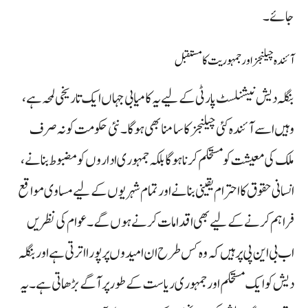
جائے۔
آئندہ چیلنجز اور جمہوریت کا مستقبل
بنگلہ دیش نیشنلسٹ پارٹی کے لیے یہ کامیابی جہاں ایک تاریخی لمحہ ہے،
وہیں اسے آئندہ کئی چیلنجز کا سامنا بھی ہوگا۔ نئی حکومت کو نہ صرف
ملک کی معیشت کو مستحکم کرنا ہوگا بلکہ جمہوری اداروں کو مضبوط بنانے،
انسانی حقوق کا احترام یقینی بنانے اور تمام شہریوں کے لیے مساوی مواقع
فراہم کرنے کے لیے بھی اقدامات کرنے ہوں گے۔ عوام کی نظریں
اب بی این پی پر ہیں کہ وہ کس طرح ان امیدوں پر پورا اترتی ہے اور بنگلہ
دیش کو ایک مستحکم اور جمہوری ریاست کے طور پر آگے بڑھاتی ہے۔ یہ