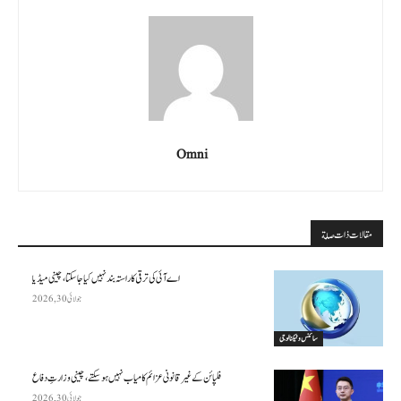
Omni
مقالات ذات صلة
اے آئی کی ترقی کا راستہ بند نہیں کیا جا سکتا، چینی میڈیا
جولائی 30, 2026
سائنس وٹیکنالوجی
فلپائن کے غیر قانونی عزائم کامیاب نہیں ہو سکتے ، چینی وزارتِ دفاع
جولائی 30, 2026