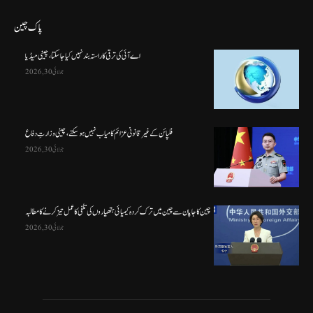
پاک چین
اے آئی کی ترقی کا راستہ بند نہیں کیا جا سکتا، چینی میڈیا
جولائی 30, 2026
فلپائن کے غیر قانونی عزائم کامیاب نہیں ہو سکتے ، چینی وزارتِ دفاع
جولائی 30, 2026
چین کا جاپان سے چین میں ترک کردہ کیمیائی ہتھیاروں کی تلفی کا عمل تیز کرنے کا مطالبہ
جولائی 30, 2026