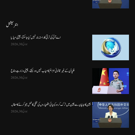
انٹرنیشنل
اے آئی کی ترقی کا راستہ بند نہیں کیا جا سکتا، چینی میڈیا
جولائی 30, 2026
فلپائن کے غیر قانونی عزائم کامیاب نہیں ہو سکتے ، چینی وزارتِ دفاع
جولائی 30, 2026
چین کا جاپان سے چین میں ترک کردہ کیمیائی ہتھیاروں کی تلفی کا عمل تیز کرنے کا مطالبہ
جولائی 30, 2026