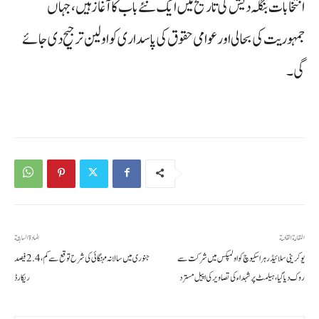
انتخابات بنگلہ دیش کی تاریخ میں ایک نئے باب کا آغاز ہیں، جہاں
جمہوریت کی بحالی اور عوامی حقوق کی پاسداری کو اولین ترجیح دی جائے
گی۔
المقالة القادمة
المادة السابقة
یوکرینی سلائیڈر ہراسکیوچ کو اولمپکس میں شرکت سے
جنوری میں سالانہ مہنگائی کی شرح توقع سے کم، 2.4 فیصد
روک دیا گیا، ہیلمٹ پر شہداء کی تصاویر کی اپیل مسترد
ریکارڈ