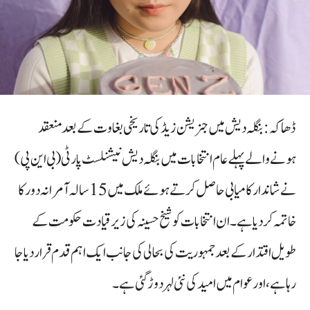
ڈھاکہ: بنگلہ دیش میں جنریشن زیڈ کی تاریخی بغاوت کے بعد منعقد
ہونے والے پہلے عام انتخابات میں بنگلہ دیش نیشنلسٹ پارٹی (بی این پی)
نے شاندار کامیابی حاصل کرتے ہوئے ملک میں 15 سالہ آمرانہ دور کا
خاتمہ کر دیا ہے۔ ان انتخابات کو شیخ حسینہ کی زیر قیادت حکومت کے
طویل اقتدار کے بعد جمہوریت کی بحالی کی جانب ایک اہم قدم قرار دیا جا
رہا ہے، اور عوام میں امید کی نئی لہر دوڑ گئی ہے۔