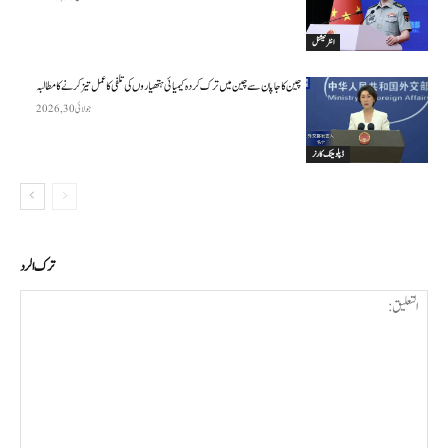
انٹرنیشنل
چین کا جاپان سے چین میں ترک کردہ کیمیائی ہتھیاروں کی تلفی کا عمل تیز کرنے کا مطالبہ
جولائی 30, 2026
ڈپلومیٹک کارنر
ترك الرد