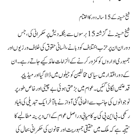
شیخ حسینہ کے 15 سالہ دور کا اختتام
شیخ حسینہ نے گزشتہ 15 برسوں سے بنگلہ دیش پر حکمرانی کی، جس
دوران ان پر حزب اختلاف کو دبانے، انسانی حقوق کی خلاف ورزیوں اور
جمہوری اداروں کو کمزور کرنے کے الزامات عائد کیے جاتے رہے۔ ان
کے دور اقتدار میں سیاسی مخالفین کو جیلوں میں ڈالا گیا اور میڈیا پر
قدغنیں لگائی گئیں۔ عوام میں بڑھتی ہوئی بے چینی اور خاص طور پر
نوجوانوں کی جانب سے اٹھائی گئی آواز نے بالآخر ایک تبدیلی کی بنیاد
رکھی۔ بی این پی کی یہ کامیابی دراصل عوام کے اس دیرینہ مطالبے کا
نتیجہ ہے کہ ملک میں حقیقی جمہوریت اور قانون کی حکمرانی بحال کی