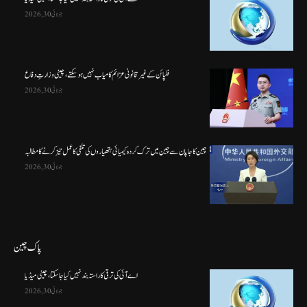
جولائی 30, 2026
فلپائن کے غیر قانونی عزائم کامیاب نہیں ہو سکتے ، چینی وزارتِ دفاع
جولائی 30, 2026
چین کا جاپان سے چین میں ترک کردہ کیمیائی ہتھیاروں کی تلفی کا عمل تیز کرنے کا مطالبہ
جولائی 30, 2026
پاک چین
اے آئی کی ترقی کا راستہ بند نہیں کیا جا سکتا، چینی میڈیا
جولائی 30, 2026