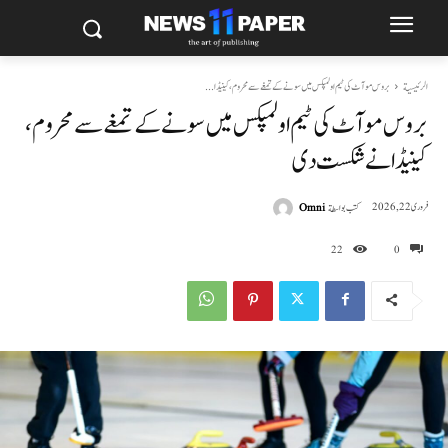
الرئيسية
بروس موآٹ کی ٹیم اولمپکس میں سونے کے تمغے سے محروم، کینیڈا...
بروس موآٹ کی ٹیم اولمپکس میں سونے کے تمغے سے محروم،
کینیڈا نے شکست دی
كتب بواسطة
Omni
فروری 22, 2026
22
0