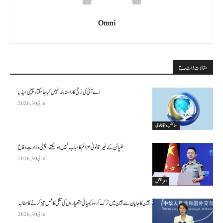
Omni
مقالات ذات صلة
اے آئی کی ترقی کا راستہ بند نہیں کیا جا سکتا، چینی میڈیا
جولائی 30, 2026
سائنس وٹیکنالوجی
فلپائن کے غیر قانونی عزائم کامیاب نہیں ہو سکتے ، چینی وزارتِ دفاع
جولائی 30, 2026
انٹرنیشنل
چین کا جاپان سے چین میں ترک کردہ کیمیائی ہتھیاروں کی تلفی کا عمل تیز کرنے کا مطالبہ
جولائی 30, 2026