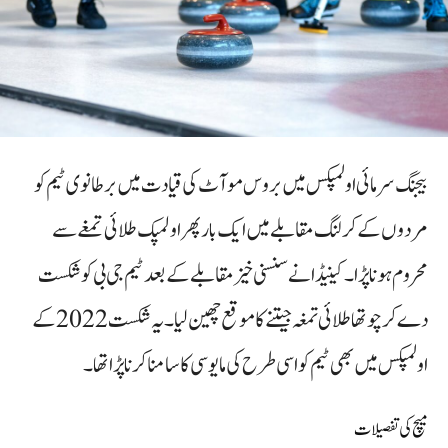
بیجنگ سرمائی اولمپکس میں بروس موآٹ کی قیادت میں برطانوی ٹیم کو
مردوں کے کرلنگ مقابلے میں ایک بار پھر اولمپک طلائی تمغے سے
محروم ہونا پڑا۔ کینیڈا نے سنسنی خیز مقابلے کے بعد ٹیم جی بی کو شکست
دے کر چوتھا طلائی تمغہ جیتنے کا موقع چھین لیا۔ یہ شکست 2022 کے
اولمپکس میں بھی ٹیم کو اسی طرح کی مایوسی کا سامنا کرنا پڑا تھا۔
میچ کی تفصیلات