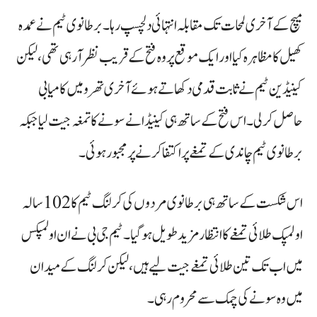
میچ کے آخری لمحات تک مقابلہ انتہائی دلچسپ رہا۔ برطانوی ٹیم نے عمدہ
کھیل کا مظاہرہ کیا اور ایک موقع پر وہ فتح کے قریب نظر آ رہی تھی، لیکن
کینیڈین ٹیم نے ثابت قدمی دکھاتے ہوئے آخری تھرو میں کامیابی
حاصل کر لی۔ اس فتح کے ساتھ ہی کینیڈا نے سونے کا تمغہ جیت لیا جبکہ
برطانوی ٹیم چاندی کے تمغے پر اکتفا کرنے پر مجبور ہوئی۔
اس شکست کے ساتھ ہی برطانوی مردوں کی کرلنگ ٹیم کا 102 سالہ
اولمپک طلائی تمغے کا انتظار مزید طویل ہو گیا۔ ٹیم جی بی نے ان اولمپکس
میں اب تک تین طلائی تمغے جیت لیے ہیں، لیکن کرلنگ کے میدان
میں وہ سونے کی چمک سے محروم رہی۔