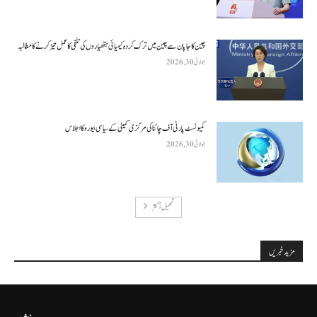
چین کا جاپان سے چین میں ترک کردہ کیمیائی ہتھیاروں کی تلفی کا عمل تیز کرنے کا مطالبہ
جولائی 30, 2026
کمیونسٹ پارٹی آف چائنا کی مرکزی کمیٹی کے سیاسی بیورو کا اجلاس
جولائی 30, 2026
تحميل أكثر
مزید خبریں