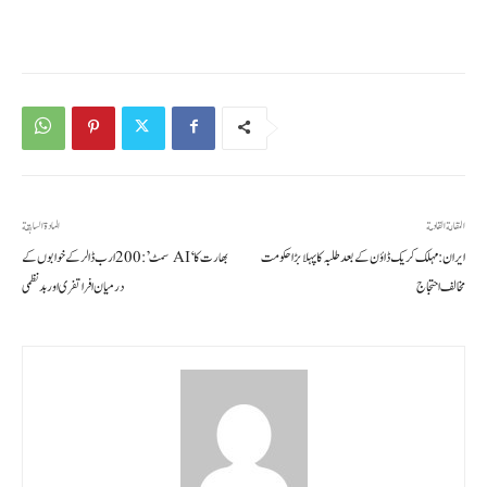
المقالة القادمة
المادة السابقة
ایران: مہلک کریک ڈاؤن کے بعد طلبہ کا پہلا بڑا حکومت
بھارت کا ‘AI سمٹ’: 200 ارب ڈالر کے خوابوں کے
مخالف احتجاج
درمیان افراتفری اور بدنظمی