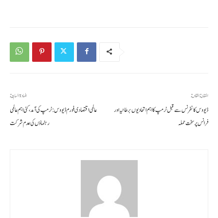
المقالة القادمة
المادة السابقة
ڈیووس کانفرنس سے قبل ٹرمپ کا اہم اتحادیوں برطانیہ اور
عالمی اقتصادی فورم ڈیووس: ٹرمپ کی آمد، کئی اہم عالمی
فرانس پر سخت حملہ
رہنماؤں کی عدم شرکت