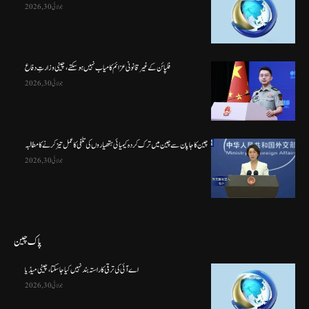
جولائی 30, 2026
فلپائن کے غیر قانونی عزائم کامیاب نہیں ہو سکتے ، چینی وزارتِ دفاع
جولائی 30, 2026
چین کا جاپان سے چین میں ترک کردہ کیمیائی ہتھیاروں کی تلفی کا عمل تیز کرنے کا مطالبہ
جولائی 30, 2026
پاک چین
اے آئی کی ترقی کا راستہ بند نہیں کیا جا سکتا، چینی میڈیا
جولائی 30, 2026