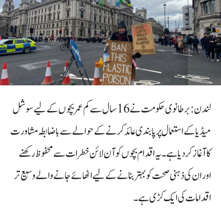
لندن: برطانوی حکومت نے 16 سال سے کم عمر بچوں کے لیے سوشل
میڈیا کے استعمال پر پابندی عائد کرنے کے حوالے سے باضابطہ مشاورت
کا آغاز کر دیا ہے۔ یہ اقدام بچوں کو آن لائن خطرات سے محفوظ رکھنے
اور ان کی ذہنی صحت کو بہتر بنانے کے لیے اٹھائے جانے والے وسیع تر
اقدامات کی ایک کڑی ہے۔