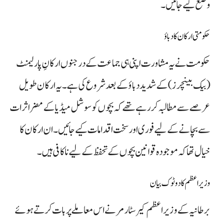
وضع کیے جائیں۔
حکومتی ارکان کا دباؤ
حکومت نے یہ مشاورت اپنی ہی جماعت کے درجنوں ارکانِ پارلیمنٹ
(بیک بینچرز) کے شدید دباؤ کے بعد شروع کی ہے۔ یہ ارکان طویل
عرصے سے مطالبہ کر رہے تھے کہ بچوں کو سوشل میڈیا کے مضر اثرات
سے بچانے کے لیے فوری اور سخت اقدامات کیے جائیں۔ ان ارکان کا
خیال تھا کہ موجودہ قوانین بچوں کے تحفظ کے لیے ناکافی ہیں۔
وزیر اعظم کا دوٹوک بیان
برطانیہ کے وزیر اعظم کیر سٹارمر نے اس معاملے پر بات کرتے ہوئے