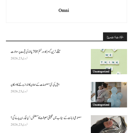
Omni
مقالات ذات صلة
مہنگے ترین گیمز کا دور ختم؟ 70 پاؤنڈ کی قیمت پر سوالات
فروری 23, 2026
Uncategorized
ایپل کی نئی مصنوعات کے اعلان کا انداز بدلنے کا امکان
فروری 23, 2026
Uncategorized
مصنوعی ذہانت کے سیلاب میں تخلیقی معیشت کا مستقبل: کیا جگہ بن پائے گی؟
فروری 23, 2026