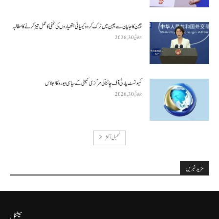
چین کا جاپان سے چین میں ترک کردہ کیمیائی ہتھیاروں کی تلفی کا عمل تیز کرنے کا مطالبہ
جولائی 30, 2026
کمیونسٹ پارٹی آف چائنا کی مرکزی کمیٹی کے سیاسی بیورو کا اجلاس
جولائی 30, 2026
تحميل أكثر
مزید خبریں
نیشنل