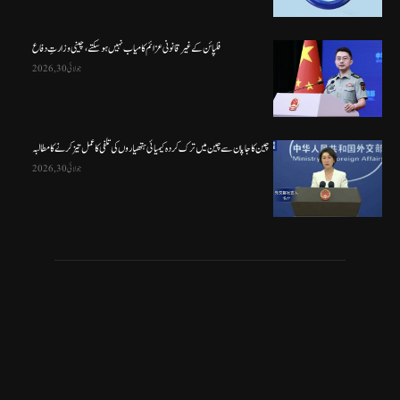
فلپائن کے غیر قانونی عزائم کامیاب نہیں ہو سکتے ، چینی وزارتِ دفاع
جولائی 30, 2026
چین کا جاپان سے چین میں ترک کردہ کیمیائی ہتھیاروں کی تلفی کا عمل تیز کرنے کا مطالبہ
جولائی 30, 2026