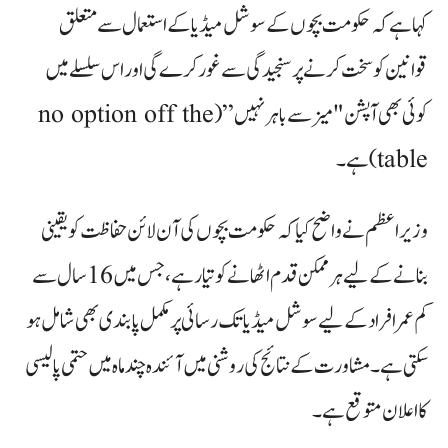
کہا ہے کہ حکومت بچوں کے سوشل میڈیا کے استعمال سے متعلق
قوانین کو سخت کرنے پر سنجیدگی سے غور کرے گی اور اس سلسلے میں
کوئی بھی آپشن "میز سے باہر نہیں” (no option off the
table) ہے۔
وزیر اعظم نے واضح کیا کہ حکومت بچوں کی آن لائن حفاظت کو یقینی
بنانے کے لیے ہر ممکن قدم اٹھانے کو تیار ہے، جس میں 16 سال سے
کم عمر افراد کے لیے سوشل میڈیا تک رسائی پر مکمل پابندی بھی شامل ہو
سکتی ہے۔ مشاورت کے نتائج کی روشنی میں آئندہ چند ماہ میں حتمی پالیسی
کا اعلان متوقع ہے۔