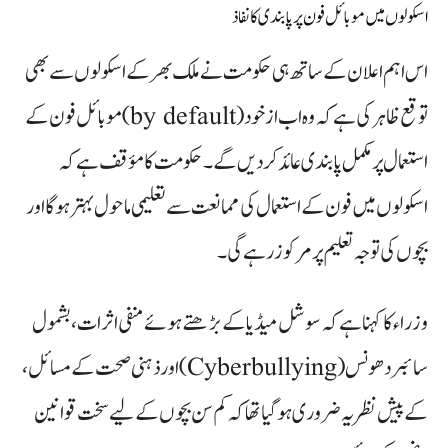
اسکولوں میں موبائل فون پر پابندی کا نفاذ
اس اہم اعلان کے ساتھ ہی حکومت نے ملک بھر کے اسکولوں سے بھی
توقع ظاہر کی ہے کہ وہ اب ازخود (by default) موبائل فون کے
استعمال پر مکمل پابندی عائد کر دیں گے۔ حکومت کا مؤقف ہے کہ
اسکولوں میں فون کے استعمال کی ممانعت سے تعلیمی ماحول بہتر ہوگا اور
بچوں کی توجہ تعلیم پر مرکوز رہے گی۔
وزراء کا کہنا ہے کہ سوشل میڈیا کے بڑھتے ہوئے منفی اثرات، بشمول
سائبر دھونس (Cyberbullying) اور ذہنی صحت کے مسائل،
کے پیش نظر یہ ضروری ہو گیا تھا کہ کم سن بچوں کے لیے سخت قوانین