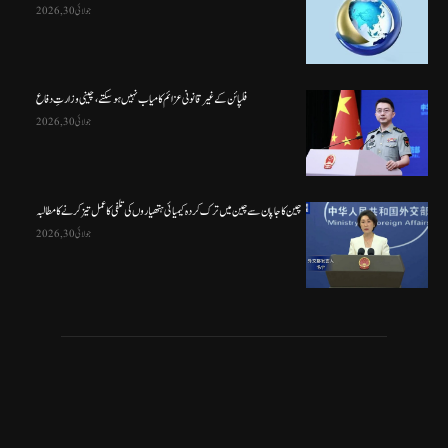
جولائی 30, 2026
فلپائن کے غیر قانونی عزائم کامیاب نہیں ہو سکتے ، چینی وزارتِ دفاع
جولائی 30, 2026
چین کا جاپان سے چین میں ترک کردہ کیمیائی ہتھیاروں کی تلفی کا عمل تیز کرنے کا مطالبہ
جولائی 30, 2026