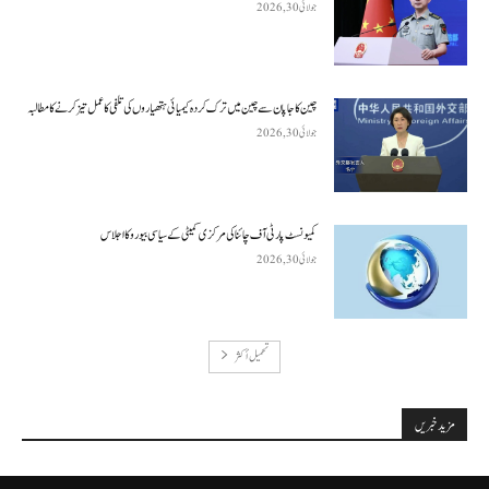
جولائی 30, 2026
چین کا جاپان سے چین میں ترک کردہ کیمیائی ہتھیاروں کی تلفی کا عمل تیز کرنے کا مطالبہ
جولائی 30, 2026
کمیونسٹ پارٹی آف چائنا کی مرکزی کمیٹی کے سیاسی بیورو کا اجلاس
جولائی 30, 2026
تحميل أكثر
مزید خبریں