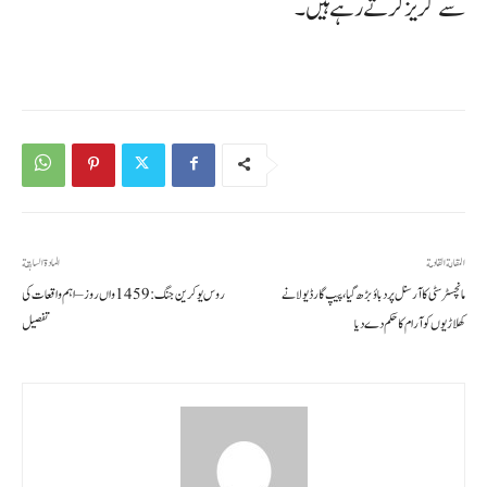
سے گریز کرتے رہے ہیں۔
المقالة القادمة
المادة السابقة
مانچسٹر سٹی کا آرسنل پر دباؤ بڑھ گیا، پیپ گارڈیولا نے
روس یوکرین جنگ: 1459 واں روز – اہم واقعات کی
کھلاڑیوں کو آرام کا حکم دے دیا
تفصیل