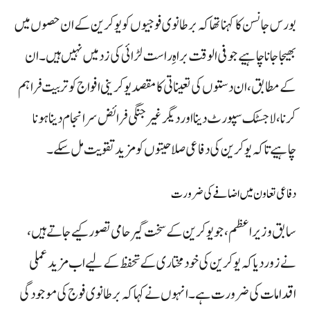
بورس جانسن کا کہنا تھا کہ برطانوی فوجیوں کو یوکرین کے ان حصوں میں
بھیجا جانا چاہیے جو فی الوقت براہِ راست لڑائی کی زد میں نہیں ہیں۔ ان
کے مطابق، ان دستوں کی تعیناتی کا مقصد یوکرینی افواج کو تربیت فراہم
کرنا، لاجسٹک سپورٹ دینا اور دیگر غیر جنگی فرائض سرانجام دینا ہونا
چاہیے تاکہ یوکرین کی دفاعی صلاحیتوں کو مزید تقویت مل سکے۔
دفاعی تعاون میں اضافے کی ضرورت
سابق وزیراعظم، جو یوکرین کے سخت گیر حامی تصور کیے جاتے ہیں،
نے زور دیا کہ یوکرین کی خودمختاری کے تحفظ کے لیے اب مزید عملی
اقدامات کی ضرورت ہے۔ انہوں نے کہا کہ برطانوی فوج کی موجودگی