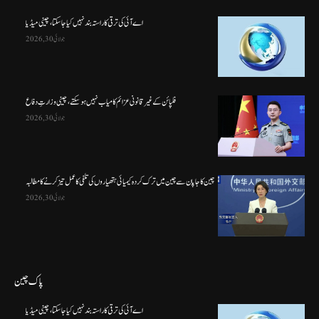
اے آئی کی ترقی کا راستہ بند نہیں کیا جا سکتا، چینی میڈیا
جولائی 30, 2026
فلپائن کے غیر قانونی عزائم کامیاب نہیں ہو سکتے ، چینی وزارتِ دفاع
جولائی 30, 2026
چین کا جاپان سے چین میں ترک کردہ کیمیائی ہتھیاروں کی تلفی کا عمل تیز کرنے کا مطالبہ
جولائی 30, 2026
پاک چین
اے آئی کی ترقی کا راستہ بند نہیں کیا جا سکتا، چینی میڈیا