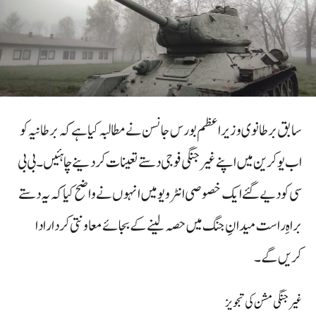
سابق برطانوی وزیراعظم بورس جانسن نے مطالبہ کیا ہے کہ برطانیہ کو
اب یوکرین میں اپنے غیر جنگی فوجی دستے تعینات کر دینے چاہئیں۔ بی بی
سی کو دیے گئے ایک خصوصی انٹرویو میں انہوں نے واضح کیا کہ یہ دستے
براہِ راست میدانِ جنگ میں حصہ لینے کے بجائے معاونتی کردار ادا
کریں گے۔
غیر جنگی مشن کی تجویز