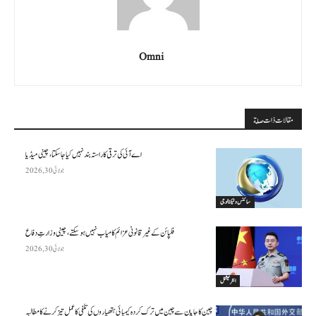
Omni
مقالات ذات صلة
اے آئی کی ترقی کا راستہ بند نہیں کیا جا سکتا، چینی میڈیا
جولائی 30, 2026
سائنس وٹیکنالوجی
فلپائن کے غیر قانونی عزائم کامیاب نہیں ہو سکتے ، چینی وزارتِ دفاع
جولائی 30, 2026
انٹرنیشنل
چین کا جاپان سے چین میں ترک کردہ کیمیائی ہتھیاروں کی تلفی کا عمل تیز کرنے کا مطالبہ