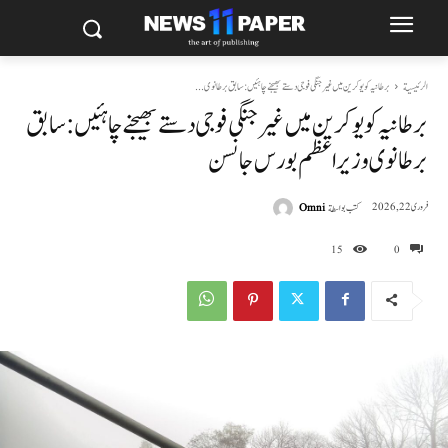
الرئيسية
برطانیہ کو یوکرین میں غیر جنگی فوجی دستے بھیجنے چاہئیں: سابق برطانوی...
برطانیہ کو یوکرین میں غیر جنگی فوجی دستے بھیجنے چاہئیں: سابق
برطانوی وزیراعظم بورس جانسن
كتب بواسطة
Omni
فروری 22, 2026
15
0