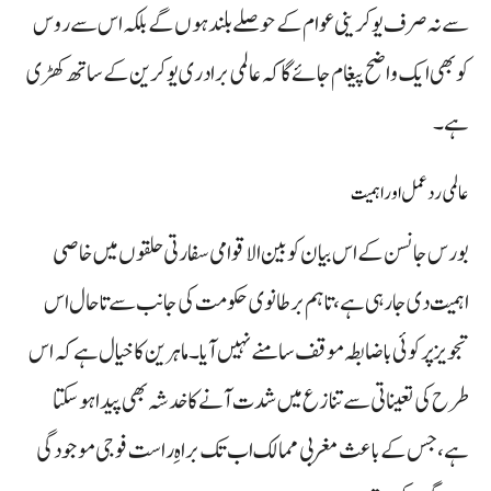
سے نہ صرف یوکرینی عوام کے حوصلے بلند ہوں گے بلکہ اس سے روس
کو بھی ایک واضح پیغام جائے گا کہ عالمی برادری یوکرین کے ساتھ کھڑی
ہے۔
عالمی ردعمل اور اہمیت
بورس جانسن کے اس بیان کو بین الاقوامی سفارتی حلقوں میں خاصی
اہمیت دی جا رہی ہے، تاہم برطانوی حکومت کی جانب سے تاحال اس
تجویز پر کوئی باضابطہ موقف سامنے نہیں آیا۔ ماہرین کا خیال ہے کہ اس
طرح کی تعیناتی سے تنازع میں شدت آنے کا خدشہ بھی پیدا ہو سکتا
ہے، جس کے باعث مغربی ممالک اب تک براہِ راست فوجی موجودگی