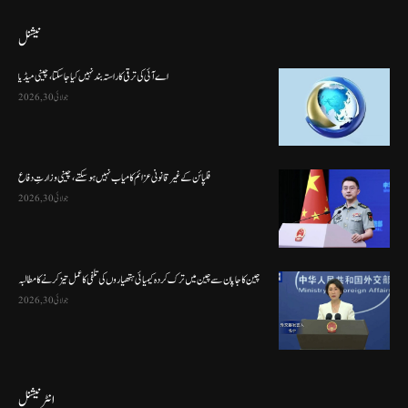
نیشنل
اے آئی کی ترقی کا راستہ بند نہیں کیا جا سکتا، چینی میڈیا
جولائی 30, 2026
فلپائن کے غیر قانونی عزائم کامیاب نہیں ہو سکتے ، چینی وزارتِ دفاع
جولائی 30, 2026
چین کا جاپان سے چین میں ترک کردہ کیمیائی ہتھیاروں کی تلفی کا عمل تیز کرنے کا مطالبہ
جولائی 30, 2026
انٹرنیشنل