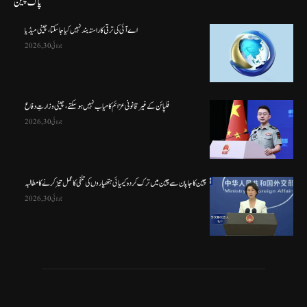
پاک چین
اے آئی کی ترقی کا راستہ بند نہیں کیا جا سکتا، چینی میڈیا
جولائی 30, 2026
فلپائن کے غیر قانونی عزائم کامیاب نہیں ہو سکتے ، چینی وزارتِ دفاع
جولائی 30, 2026
چین کا جاپان سے چین میں ترک کردہ کیمیائی ہتھیاروں کی تلفی کا عمل تیز کرنے کا مطالبہ
جولائی 30, 2026