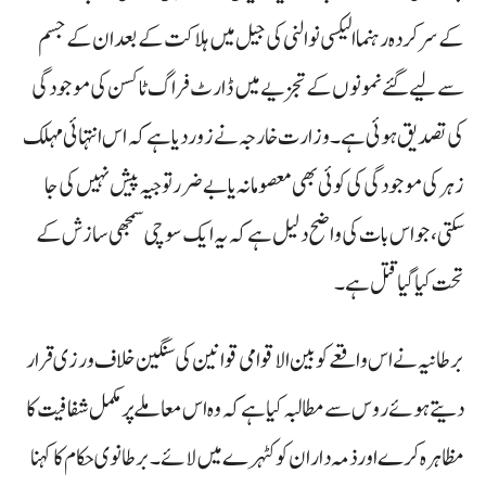
کے سرکردہ رہنما الیکسی نوالنی کی جیل میں ہلاکت کے بعد ان کے جسم
سے لیے گئے نمونوں کے تجزیے میں ڈارٹ فراگ ٹاکسن کی موجودگی
کی تصدیق ہوئی ہے۔ وزارت خارجہ نے زور دیا ہے کہ اس انتہائی مہلک
زہر کی موجودگی کی کوئی بھی معصومانہ یا بے ضرر توجیہ پیش نہیں کی جا
سکتی، جو اس بات کی واضح دلیل ہے کہ یہ ایک سوچی سمجھی سازش کے
تحت کیا گیا قتل ہے۔
برطانیہ نے اس واقعے کو بین الاقوامی قوانین کی سنگین خلاف ورزی قرار
دیتے ہوئے روس سے مطالبہ کیا ہے کہ وہ اس معاملے پر مکمل شفافیت کا
مظاہرہ کرے اور ذمہ داران کو کٹہرے میں لائے۔ برطانوی حکام کا کہنا