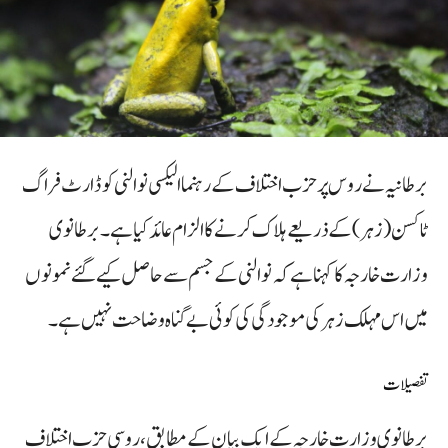
برطانیہ نے روس پر حزب اختلاف کے رہنما الیکسی نوالنی کو ڈارٹ فراگ
ٹاکسن (زہر) کے ذریعے ہلاک کرنے کا الزام عائد کیا ہے۔ برطانوی
وزارت خارجہ کا کہنا ہے کہ نوالنی کے جسم سے حاصل کیے گئے نمونوں
میں اس مہلک زہر کی موجودگی کی کوئی بے گناہ وضاحت نہیں ہے۔
تفصیلات
برطانوی وزارت خارجہ کے ایک بیان کے مطابق، روسی حزب اختلاف