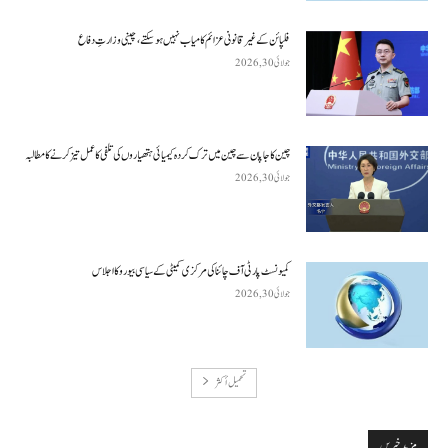
فلپائن کے غیر قانونی عزائم کامیاب نہیں ہو سکتے ، چینی وزارتِ دفاع
جولائی 30, 2026
چین کا جاپان سے چین میں ترک کردہ کیمیائی ہتھیاروں کی تلفی کا عمل تیز کرنے کا مطالبہ
جولائی 30, 2026
کمیونسٹ پارٹی آف چائنا کی مرکزی کمیٹی کے سیاسی بیورو کا اجلاس
جولائی 30, 2026
تحميل أكثر
مزید خبریں