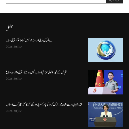
نیشنل
اے آئی کی ترقی کا راستہ بند نہیں کیا جا سکتا، چینی میڈیا
جولائی 30, 2026
فلپائن کے غیر قانونی عزائم کامیاب نہیں ہو سکتے ، چینی وزارتِ دفاع
جولائی 30, 2026
چین کا جاپان سے چین میں ترک کردہ کیمیائی ہتھیاروں کی تلفی کا عمل تیز کرنے کا مطالبہ
جولائی 30, 2026