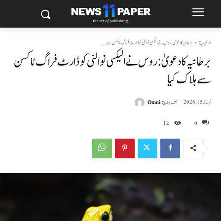
الرئيسية
برطانیہ کا دعویٰ: روس نے الیکسی نوالنی کو ڈارٹ فراگ ٹاکسن سے...
برطانیہ کا دعویٰ: روس نے الیکسی نوالنی کو ڈارٹ فراگ ٹاکسن
سے ہلاک کیا
كتب بواسطة
Omni
فروری 15, 2026
12
0