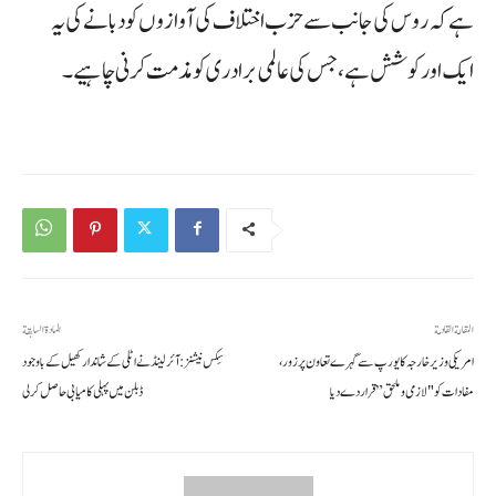
ہے کہ روس کی جانب سے حزب اختلاف کی آوازوں کو دبانے کی یہ
ایک اور کوشش ہے، جس کی عالمی برادری کو مذمت کرنی چاہیے۔
المقالة القادمة
المادة السابقة
امریکی وزیر خارجہ کا یورپ سے گہرے تعاون پر زور،
سِکس نیشنز: آئرلینڈ نے اٹلی کے شاندار کھیل کے باوجود
مفادات کو "لازمی و ملحق” قرار دے دیا
ڈبلن میں پہلی کامیابی حاصل کر لی