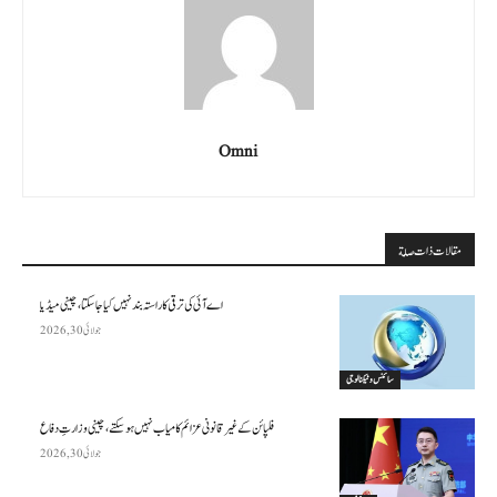
Omni
مقالات ذات صلة
اے آئی کی ترقی کا راستہ بند نہیں کیا جا سکتا، چینی میڈیا
جولائی 30, 2026
سائنس وٹیکنالوجی
فلپائن کے غیر قانونی عزائم کامیاب نہیں ہو سکتے ، چینی وزارتِ دفاع
جولائی 30, 2026