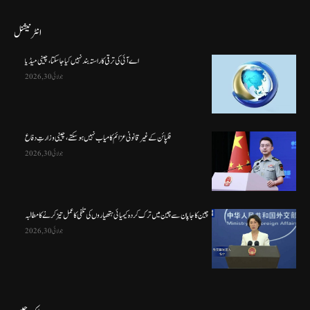
انٹرنیشنل
اے آئی کی ترقی کا راستہ بند نہیں کیا جا سکتا، چینی میڈیا
جولائی 30, 2026
فلپائن کے غیر قانونی عزائم کامیاب نہیں ہو سکتے ، چینی وزارتِ دفاع
جولائی 30, 2026
چین کا جاپان سے چین میں ترک کردہ کیمیائی ہتھیاروں کی تلفی کا عمل تیز کرنے کا مطالبہ
جولائی 30, 2026