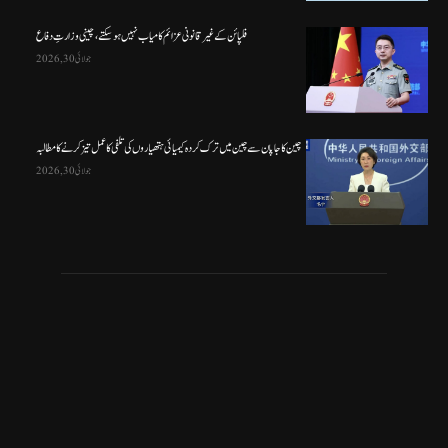
فلپائن کے غیر قانونی عزائم کامیاب نہیں ہو سکتے ، چینی وزارتِ دفاع
جولائی 30, 2026
چین کا جاپان سے چین میں ترک کردہ کیمیائی ہتھیاروں کی تلفی کا عمل تیز کرنے کا مطالبہ
جولائی 30, 2026