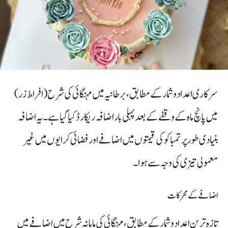
سرکاری اعداد و شمار کے مطابق، برطانیہ میں مہنگائی کی شرح (افراط زر)
میں پانچ ماہ کے وقفے کے بعد پہلی بار اضافہ ریکارڈ کیا گیا ہے۔ یہ اضافہ
بنیادی طور پر تمباکو کی قیمتوں میں اضافے اور فضائی کرایوں میں غیر
معمولی تیزی کی وجہ سے ہوا۔
اضافے کے محرکات
تازہ ترین اعداد و شمار کے مطابق، مہنگائی کی ماہانہ شرح میں اضافے میں