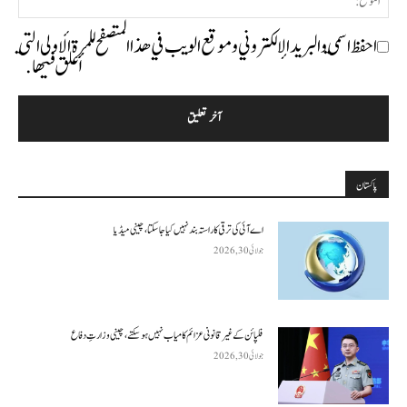
احفظ اسمي والبريد الإلكتروني وموقع الويب في هذا المتصفح للمرة الأولى التي
أعلق فيها.
پاکستان
اے آئی کی ترقی کا راستہ بند نہیں کیا جا سکتا، چینی میڈیا
جولائی 30, 2026
فلپائن کے غیر قانونی عزائم کامیاب نہیں ہو سکتے ، چینی وزارتِ دفاع
جولائی 30, 2026