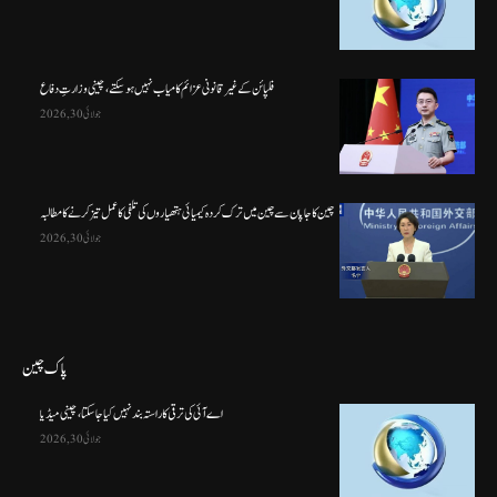
فلپائن کے غیر قانونی عزائم کامیاب نہیں ہو سکتے ، چینی وزارتِ دفاع
جولائی 30, 2026
چین کا جاپان سے چین میں ترک کردہ کیمیائی ہتھیاروں کی تلفی کا عمل تیز کرنے کا مطالبہ
جولائی 30, 2026
پاک چین
اے آئی کی ترقی کا راستہ بند نہیں کیا جا سکتا، چینی میڈیا
جولائی 30, 2026