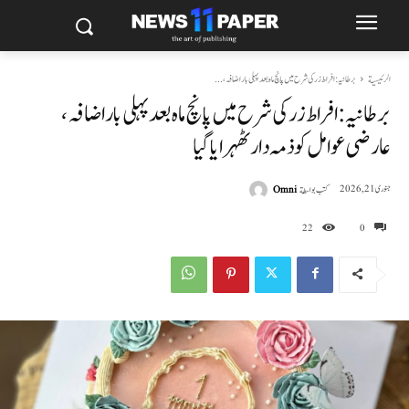
الرئيسية
برطانیہ: افراط زر کی شرح میں پانچ ماہ بعد پہلی بار اضافہ،...
برطانیہ: افراط زر کی شرح میں پانچ ماہ بعد پہلی بار اضافہ،
عارضی عوامل کو ذمہ دار ٹھہرایا گیا
كتب بواسطة
Omni
جنوری 21, 2026
22
0