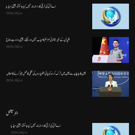
اے آئی کی ترقی کا راستہ بند نہیں کیا جا سکتا، چینی میڈیا
جولائی 30, 2026
فلپائن کے غیر قانونی عزائم کامیاب نہیں ہو سکتے ، چینی وزارتِ دفاع
جولائی 30, 2026
چین کا جاپان سے چین میں ترک کردہ کیمیائی ہتھیاروں کی تلفی کا عمل تیز کرنے کا مطالبہ
جولائی 30, 2026
انٹرنیشنل
اے آئی کی ترقی کا راستہ بند نہیں کیا جا سکتا، چینی میڈیا
جولائی 30, 2026