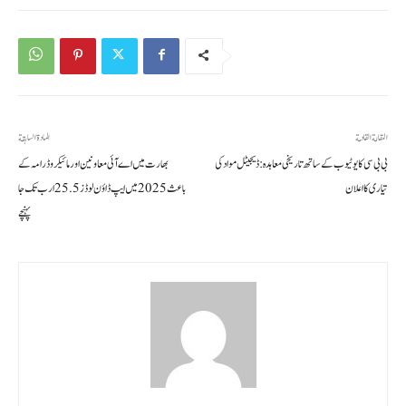
المقالة القادمة
المادة السابقة
بی بی سی کا یوٹیوب کے ساتھ تاریخی معاہدہ: ڈیجیٹل مواد کی
بھارت میں اے آئی معاونین اور مائیکرو ڈرامہ کے
تیاری کا اعلان
باعث 2025 میں ایپ ڈاؤن لوڈز 25.5 ارب تک جا
پہنچے