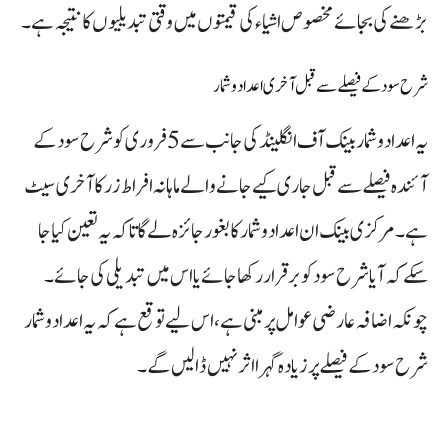
بڑھنے کی بجائے مخصوص اشیاء کی قیمتوں میں وقتی تبدیلیوں کا نتیجہ ہے۔
شرح سود کے فیصلے سے قبل آخری اعداد و شمار
یہ اعداد و شمار بینک آف انگلینڈ کی جانب سے 5 فروری کو شرح سود کے
آئندہ فیصلے سے قبل جاری کیے جانے والے ماہانہ افراط زر کا آخری سیٹ
ہے۔ مرکزی بینک ان اعداد و شمار کا بغور جائزہ لے گا تاکہ یہ تعین کیا جا
سکے کہ آیا شرح سود کو برقرار رکھا جائے یا اس میں تبدیلی کی جائے۔
چونکہ اضافہ عارضی عوامل پر مبنی ہے، اس لیے توقع ہے کہ یہ اعداد و شمار
شرح سود کے فیصلے پر زیادہ گہرا اثر نہیں ڈالیں گے۔