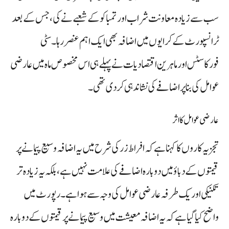
سب سے زیادہ معاونت شراب اور تمباکو کے شعبے نے کی، جس کے بعد
ٹرانسپورٹ کے کرایوں میں اضافہ بھی ایک اہم عنصر رہا۔ سٹی
فورکاسٹس اور ماہرین اقتصادیات نے پہلے ہی اس مخصوص ماہ میں عارضی
عوامل کی بنا پر اضافے کی نشاندہی کر دی تھی۔
عارضی عوامل کا اثر
تجزیہ کاروں کا کہنا ہے کہ افراط زر کی شرح میں یہ اضافہ وسیع پیمانے پر
قیمتوں کے دباؤ میں دوبارہ اضافے کی علامت نہیں ہے، بلکہ یہ زیادہ تر
تکنیکی اور یک طرفہ عارضی عوامل کی وجہ سے ہوا ہے۔ رپورٹ میں
واضح کیا گیا ہے کہ یہ اضافہ معیشت میں وسیع پیمانے پر قیمتوں کے دوبارہ