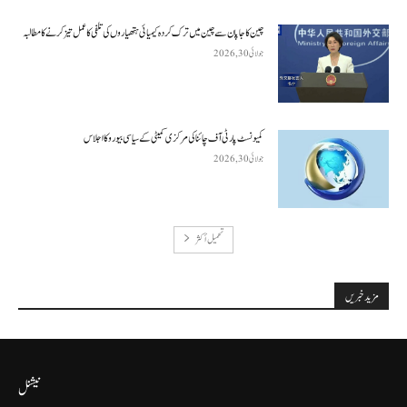
چین کا جاپان سے چین میں ترک کردہ کیمیائی ہتھیاروں کی تلفی کا عمل تیز کرنے کا مطالبہ
جولائی 30, 2026
کمیونسٹ پارٹی آف چائنا کی مرکزی کمیٹی کے سیاسی بیورو کا اجلاس
جولائی 30, 2026
تحميل أكثر
مزید خبریں
نیشنل