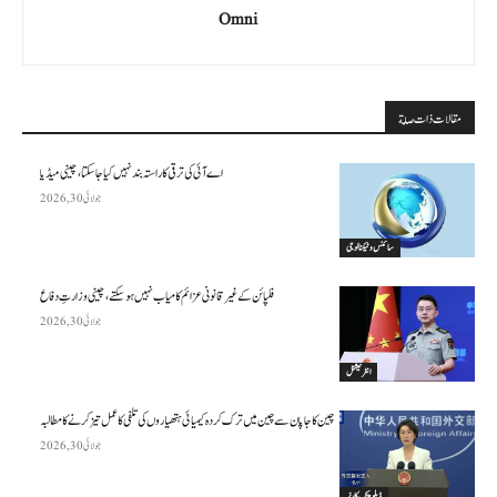
Omni
مقالات ذات صلة
اے آئی کی ترقی کا راستہ بند نہیں کیا جا سکتا، چینی میڈیا
جولائی 30, 2026
سائنس وٹیکنالوجی
فلپائن کے غیر قانونی عزائم کامیاب نہیں ہو سکتے ، چینی وزارتِ دفاع
جولائی 30, 2026
انٹرنیشنل
چین کا جاپان سے چین میں ترک کردہ کیمیائی ہتھیاروں کی تلفی کا عمل تیز کرنے کا مطالبہ
جولائی 30, 2026
ڈپلومیٹک کارنر