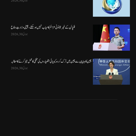
جولائی 30, 2026
فلپائن کے غیر قانونی عزائم کامیاب نہیں ہو سکتے ، چینی وزارتِ دفاع
جولائی 30, 2026
چین کا جاپان سے چین میں ترک کردہ کیمیائی ہتھیاروں کی تلفی کا عمل تیز کرنے کا مطالبہ
جولائی 30, 2026