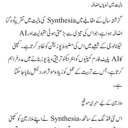
مالیت میں نمایاں اضافہ
گزشتہ سال کے مقابلے میں Synthesia کی مالیت میں تقریباً دوگنا
اضافہ ہوا ہے، جو اس کی تیزی سے بڑھتی ہوئی مقبولیت اور AI
ٹیکنالوجی کے شعبے میں اس کی مضبوط پوزیشن کو ظاہر کرتا ہے۔ کمپنی
کا AI پلیٹ فارم کمپنیوں کو انٹرایکٹو تربیتی ویڈیوز بنانے میں مدد فراہم
کرتا ہے، جس سے تربیت کے عمل کو زیادہ موثر اور دلکش بنایا جا سکتا
ہے۔
ملازمین کے لیے سنہری موقع
اس نئی فنڈنگ کے ساتھ، Synthesia نے اپنے ملازمین کو کمپنی