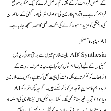
کے حصص فروخت کرکے نقد رقم حاصل کرنے کا ایک منفرد موقع
فراہم کیا ہے۔ یہ اقدام ملازمین کی حوصلہ افزائی اور کمپنی کے ساتھ ان
کی وابستگی کو مزید مضبوط کرنے کی حکمت عملی کا حصہ سمجھا جا رہا ہے۔
AI ویڈیوز کا مستقبل
Synthesia کا AI پلیٹ فارم تیزی سے بدلتی ہوئی دنیا میں
کمپنیوں کے لیے ایک اہم ٹول بن گیا ہے۔ یہ نہ صرف تربیت کے
اخراجات کو کم کرتا ہے بلکہ وقت کی بچت بھی کرتا ہے، جس سے ملازمین
زیادہ اہم کاموں پر توجہ مرکوز کر سکتے ہیں۔ اگرچہ کچھ افراد کو AI
ویڈیوز کا تجربہ غیر متاثر کن لگ سکتا ہے، لیکن اس ٹیکنالوجی کی استعداد
اور وسیع پیمانے پر اپنانے کی صلاحیت کو نظر انداز نہیں کیا جا سکتا۔