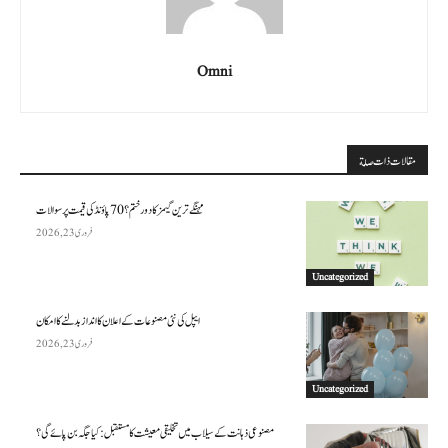
Omni
مقالات ذات صلة
مہنگے ترین گیمز کا دور ختم؟ 70 پاؤنڈ کی قیمت پر سوالات
فروری 23, 2026
Uncategorized
ایپل کی نئی مصنوعات کے اعلان کا انداز بدلنے کا امکان
فروری 23, 2026
Uncategorized
مصنوعی ذہانت کے سیلاب میں تخلیقی معیشت کا مستقبل: کیا جگہ بن پائے گی؟