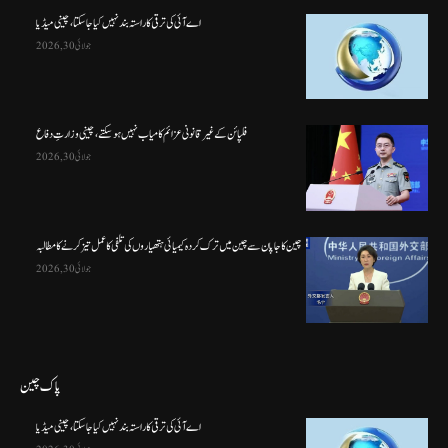
اے آئی کی ترقی کا راستہ بند نہیں کیا جا سکتا، چینی میڈیا
جولائی 30, 2026
فلپائن کے غیر قانونی عزائم کامیاب نہیں ہو سکتے ، چینی وزارتِ دفاع
جولائی 30, 2026
چین کا جاپان سے چین میں ترک کردہ کیمیائی ہتھیاروں کی تلفی کا عمل تیز کرنے کا مطالبہ
جولائی 30, 2026
پاک چین
اے آئی کی ترقی کا راستہ بند نہیں کیا جا سکتا، چینی میڈیا