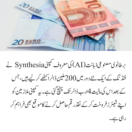
برطانوی مصنوعی ذہانت (AI) کی معروف کمپنی Synthesia نے
فنڈنگ کے ایک نئے دور میں 200 ملین ڈالر اکٹھے کر لیے ہیں، جس
کے بعد اس کی مالیت 4 ارب ڈالر تک پہنچ گئی ہے۔ یہ کمپنی ملازمین کو
اپنے شیئرز فروخت کرکے نقد رقم حاصل کرنے کا موقع بھی فراہم کر
رہی ہے۔