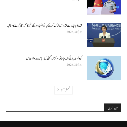
چین کا جاپان سے چین میں ترک کردہ کیمیائی ہتھیاروں کی تلفی کا عمل تیز کرنے کا مطالبہ
جولائی 30, 2026
کمیونسٹ پارٹی آف چائنا کی مرکزی کمیٹی کے سیاسی بیورو کا اجلاس
جولائی 30, 2026
تحميل أكثر
مزید خبریں