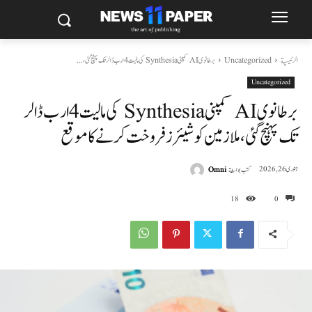
الرئيسية
Uncategorized
برطانوی AI کمپنی Synthesia کی مالیت 4 ارب ڈالر تک پہنچ گئی،...
Uncategorized
برطانوی AI کمپنی Synthesia کی مالیت 4 ارب ڈالر
تک پہنچ گئی، ملازمین کو شیئرز فروخت کرنے کا موقع
كتب بواسطة
Omni
جنوری 26, 2026
18
0