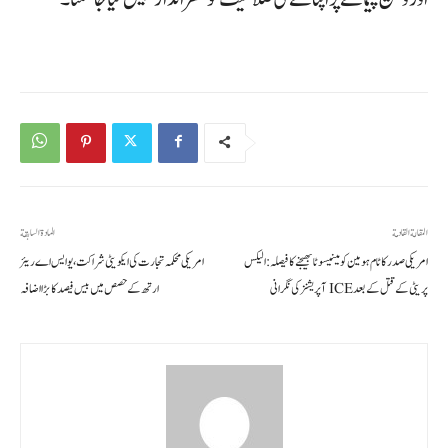
المقالة القادمة
المادة السابقة
امریکی صدر کا ٹام ہومین کو مینیسوٹا بھیجنے کا فیصلہ: الیکس
امریکی محکمہ تجارت کی ایکویٹی شراکت، یو ایس اے ریئر
پریٹی کے قتل کے بعد ICE آپریشنز کی نگرانی
ارتھ کے حصص میں بیس فیصد کا بڑا اضافہ