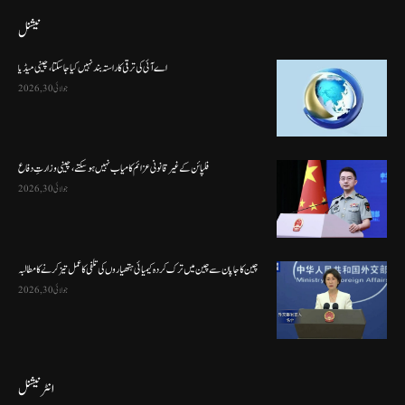
نیشنل
اے آئی کی ترقی کا راستہ بند نہیں کیا جا سکتا، چینی میڈیا
جولائی 30, 2026
فلپائن کے غیر قانونی عزائم کامیاب نہیں ہو سکتے ، چینی وزارتِ دفاع
جولائی 30, 2026
چین کا جاپان سے چین میں ترک کردہ کیمیائی ہتھیاروں کی تلفی کا عمل تیز کرنے کا مطالبہ
جولائی 30, 2026
انٹرنیشنل