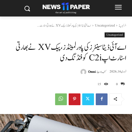
الرئيسية
Uncategorized
اے آئی ڈیٹا سینٹرز کی پاور لمیٹڈز، پیک XV نے بھارتی اسٹارٹ...
Uncategorized
اے آئی ڈیٹا سینٹرز کی پاور لمیٹڈز، پیک XV نے بھارتی
اسٹارٹ اپ C2i کو فنڈنگ دی
كتب بواسطة
Omni
فروری 16, 2026
15
0