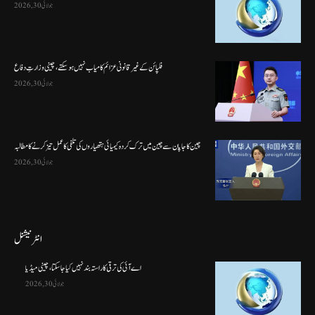
جولائی 30, 2026
فلپائن کے غیر قانونی عزائم کامیاب نہیں ہو سکتے ، چینی وزارتِ دفاع
جولائی 30, 2026
چین کا جاپان سے چین میں ترک کردہ کیمیائی ہتھیاروں کی تلفی کا عمل تیز کرنے کا مطالبہ
جولائی 30, 2026
انٹرنیشنل
اے آئی کی ترقی کا راستہ بند نہیں کیا جا سکتا، چینی میڈیا
جولائی 30, 2026