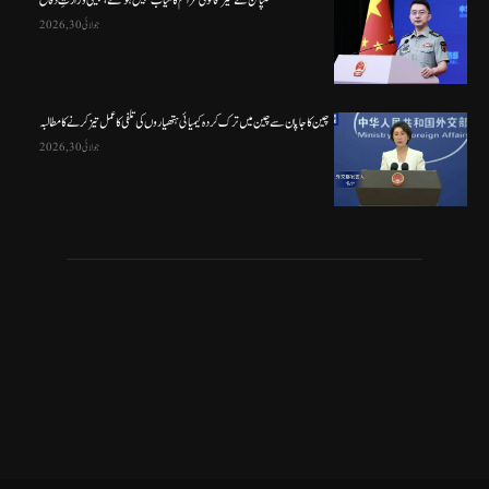
فلپائن کے غیر قانونی عزائم کامیاب نہیں ہو سکتے ، چینی وزارتِ دفاع
جولائی 30, 2026
چین کا جاپان سے چین میں ترک کردہ کیمیائی ہتھیاروں کی تلفی کا عمل تیز کرنے کا مطالبہ
جولائی 30, 2026