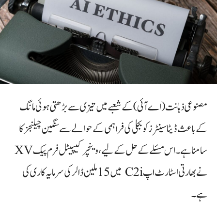
مصنوعی ذہانت (اے آئی) کے شعبے میں تیزی سے بڑھتی ہوئی مانگ
کے باعث ڈیٹا سینٹرز کو بجلی کی فراہمی کے حوالے سے سنگین چیلنجز کا
سامنا ہے۔ اس مسئلے کے حل کے لیے، وینچر کیپیٹل فرم پیک XV
نے بھارتی اسٹارٹ اپ C2i میں 15 ملین ڈالر کی سرمایہ کاری کی
ہے۔