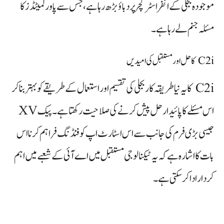
موجودہ بجلی کے انفراسٹرکچر پر دباؤ بڑھ رہا ہے، جس سے پاور لمیٹڈز کا
مسئلہ جنم لے رہا ہے۔
C2i کا حل اور مستقبل کی امیدیں
C2i کا یہ نیا طریقہ کار بجلی کی تقسیم اور استعمال کے طریقے کو بہتر بنا کر
اس مسئلے کا پائیدار حل پیش کرنے کی صلاحیت رکھتا ہے۔ پیک XV
جیسی بڑی فرم کی جانب سے اس اسٹارٹ اپ کو فنڈنگ فراہم کرنا اس
بات کا اشارہ ہے کہ یہ ٹیکنالوجی مستقبل میں اے آئی کے شعبے میں اہم
کردار ادا کر سکتی ہے۔