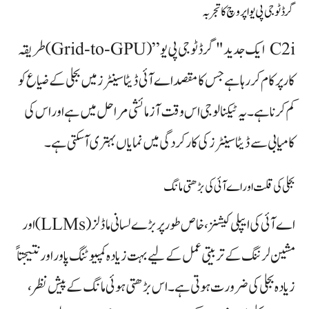
گرڈ ٹو جی پی یو اپروچ کا تجربہ
C2i ایک جدید "گرڈ ٹو جی پی یو” (Grid-to-GPU) طریقہ
کار پر کام کر رہا ہے جس کا مقصد اے آئی ڈیٹا سینٹرز میں بجلی کے ضیاع کو
کم کرنا ہے۔ یہ ٹیکنالوجی اس وقت آزمائشی مراحل میں ہے اور اس کی
کامیابی سے ڈیٹا سینٹرز کی کارکردگی میں نمایاں بہتری آ سکتی ہے۔
بجلی کی قلت اور اے آئی کی بڑھتی مانگ
اے آئی کی ایپلی کیشنز، خاص طور پر بڑے لسانی ماڈلز (LLMs) اور
مشین لرننگ کے تربیتی عمل کے لیے بہت زیادہ کمپیوٹنگ پاور اور نتیجتاً
زیادہ بجلی کی ضرورت ہوتی ہے۔ اس بڑھتی ہوئی مانگ کے پیش نظر،