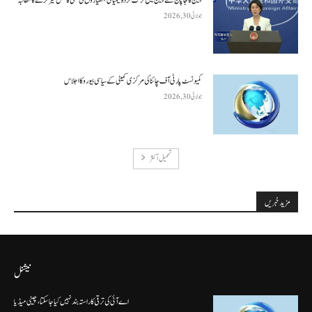
چین کا جاپان سے چین میں ترک کردہ کیمیائی ہتھیاروں کی تلفی کا عمل تیز کرنے کا مطالبہ
جولائی 30, 2026
کمیونسٹ پارٹی آف چائنا کی مرکزی کمیٹی کے سیاسی بیورو کا اجلاس
جولائی 30, 2026
تحميل أكثر
مزید خبریں
نیشنل
اے آئی کی ترقی کا راستہ بند نہیں کیا جا سکتا، چینی میڈیا