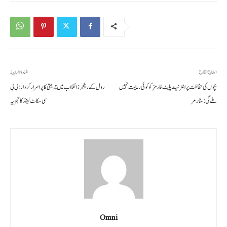
المقالة القادمة
المادة السابقة
بچوں کی حفاظت پر انٹرنیٹ پلیٹ فارمز کو کوئی رعایت نہیں
رول کے رینجرز انقلاب میں چر میتی کا پراسرار کردار: بی بی
ملے گی: سٹارمر
سی سکاٹ لینڈ کا تجزیہ
Omni