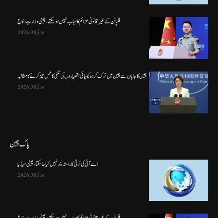
فلپائن کے غیر قانونی عزائم کامیاب نہیں ہو سکتے ، چینی وزارتِ دفاع
جولائی 30, 2026
چین کا جاپان سے چین میں ترک کردہ کیمیائی ہتھیاروں کی تلفی کا عمل تیز کرنے کا مطالبہ
جولائی 30, 2026
پاک چین
اے آئی کی ترقی کا راستہ بند نہیں کیا جا سکتا، چینی میڈیا
جولائی 30, 2026