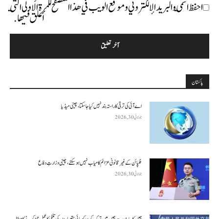
احفظ اسمي والبريد الإلكتروني وموقع الويب في هذا المتصفح للمرة الأولى التي
أعلق فيها.
پاکستان
اے آئی کی ترقی کا راستہ بند نہیں کیا جا سکتا، چینی میڈیا
جولائی 30, 2026
فلپائن کے غیر قانونی عزائم کامیاب نہیں ہو سکتے ، چینی وزارتِ دفاع
جولائی 30, 2026