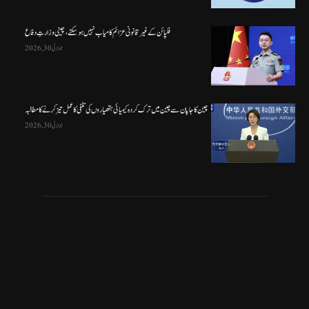
فلپائن کے غیر قانونی عزائم کامیاب نہیں ہو سکتے ، چینی وزارتِ دفاع
جولائی 30, 2026
چین کا جاپان سے چین میں ترک کردہ کیمیائی ہتھیاروں کی تلفی کا عمل تیز کرنے کا مطالبہ
جولائی 30, 2026