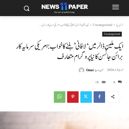
الرئيسية
Uncategorized
ایک ملین ڈالر میں 'لافانی' بننے کا خواب: امریکی سرمایہ کار برائن...
Uncategorized
ایک ملین ڈالر میں ‘لافانی’ بننے کا خواب: امریکی سرمایہ کار
برائن جانسن کا نیا پروگرام متعارف
كتب بواسطة
Omni
فروری 13, 2026
18
0