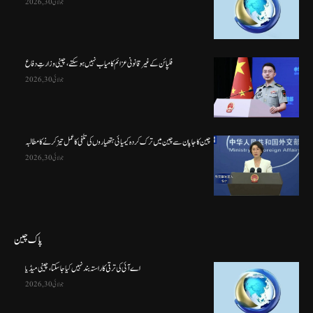
جولائی 30, 2026
فلپائن کے غیر قانونی عزائم کامیاب نہیں ہو سکتے ، چینی وزارتِ دفاع
جولائی 30, 2026
چین کا جاپان سے چین میں ترک کردہ کیمیائی ہتھیاروں کی تلفی کا عمل تیز کرنے کا مطالبہ
جولائی 30, 2026
پاک چین
اے آئی کی ترقی کا راستہ بند نہیں کیا جا سکتا، چینی میڈیا
جولائی 30, 2026