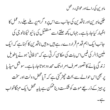
ماہرین کی رائے اور عوامی ردعمل
طبی ماہرین اور ناقدین کی جانب سے اس پروگرام پر ملے جلے ردعمل کا
اظہار کیا جا رہا ہے۔ جہاں کچھ حلقے اسے مستقبل کی بائیو ٹیکنالوجی کی
جانب ایک اہم قدم قرار دے رہے ہیں، وہیں ناقدین کا کہنا ہے کہ ایک
ملین ڈالر کی فیس اس بات کی عکاسی کرتی ہے کہ ‘لافانی’ ہونے یا طویل
زندگی پانے کا تصور صرف امراء تک محدود ہوتا جا رہا ہے۔ سوشل میڈیا
پر بھی اس حوالے سے بحث چھڑ گئی ہے کہ آیا محض دولت اور سخت
پرہیز کے ذریعے موت کو شکست دینا ممکن ہے یا یہ محض ایک مہنگا خواب
ہے۔