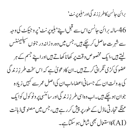
برائن جانسن کا طرزِ زندگی اور ‘بلیو پرنٹ’
46 سالہ برائن جانسن اس سے قبل اپنے ‘بلیو پرنٹ’ پروجیکٹ کی وجہ
سے شہرت حاصل کر چکے ہیں، جس میں وہ روزانہ درجنوں سپلیمنٹس
لیتے ہیں، ایک مخصوص وقت پر کھانا کھاتے ہیں اور اپنے جسم کے ہر
عضو کی کڑی نگرانی کرتے ہیں۔ ان کا دعویٰ ہے کہ اس سخت طرزِ زندگی
کی بدولت ان کے جسمانی اعضاء اب ان کی اصل عمر سے کہیں زیادہ
جوان ہو چکے ہیں۔ اب وہ اسی طرزِ زندگی اور سائنسی پروٹوکول کو ایک
مہنگے تجارتی ماڈل کے طور پر پیش کر رہے ہیں، جس میں مصنوعی ذہانت
(AI) کا استعمال بھی شامل ہو سکتا ہے۔