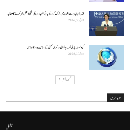
چین کا جاپان سے چین میں ترک کردہ کیمیائی ہتھیاروں کی تلفی کا عمل تیز کرنے کا مطالبہ
جولائی 30, 2026
کمیونسٹ پارٹی آف چائنا کی مرکزی کمیٹی کے سیاسی بیورو کا اجلاس
جولائی 30, 2026
تحميل أكثر
مزید خبریں
نیشنل