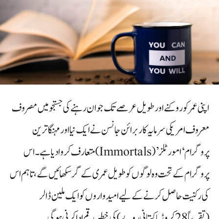
اپنی عمر کو روکنے اور طویل عرصے تک جوان رہنے کی جستجو میں مصروف
معروف امریکی سرمایہ کار برائن جانسن نے ایک نیا اور مہنگا ترین
پروگرام ‘امورٹلز’ (Immortals) متعارف کروا دیا ہے۔ اس
پروگرام کے تحت وہ لوگوں کو طویل عمری کے گر سکھائیں گے، تاہم اس
کی رکنیت حاصل کرنے کے لیے امیدواروں کو ایک ملین ڈالر
(تقریباً 28 کروڑ پاکستانی روپے) کی خطیر رقم ادا کرنی ہوگی۔