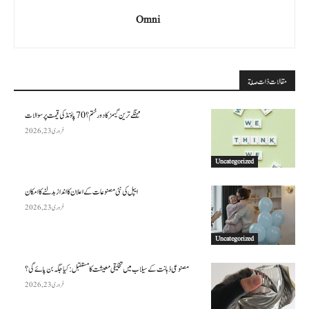
Omni
مقالات ذات صلة
مہنگے ترین گیمز کا دور ختم؟ 70 پاؤنڈ کی قیمت پر سوالات
فروری 23, 2026
Uncategorized
ایپل کی نئی مصنوعات کے اعلان کا انداز بدلنے کا امکان
فروری 23, 2026
Uncategorized
مصنوعی ذہانت کے سیلاب میں تخلیقی معیشت کا مستقبل: کیا جگہ بن پائے گی؟
فروری 23, 2026