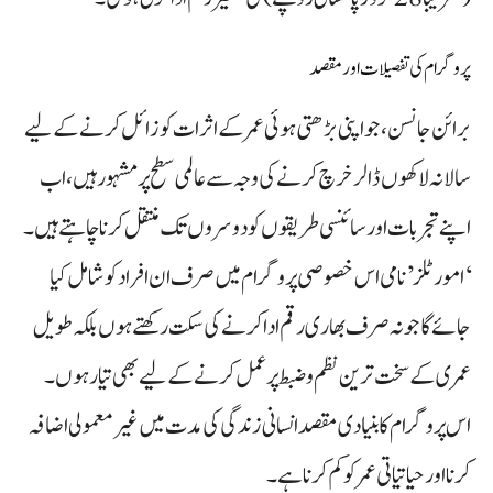
پروگرام کی تفصیلات اور مقصد
برائن جانسن، جو اپنی بڑھتی ہوئی عمر کے اثرات کو زائل کرنے کے لیے
سالانہ لاکھوں ڈالر خرچ کرنے کی وجہ سے عالمی سطح پر مشہور ہیں، اب
اپنے تجربات اور سائنسی طریقوں کو دوسروں تک منتقل کرنا چاہتے ہیں۔
‘امورٹلز’ نامی اس خصوصی پروگرام میں صرف ان افراد کو شامل کیا
جائے گا جو نہ صرف بھاری رقم ادا کرنے کی سکت رکھتے ہوں بلکہ طویل
عمری کے سخت ترین نظم و ضبط پر عمل کرنے کے لیے بھی تیار ہوں۔
اس پروگرام کا بنیادی مقصد انسانی زندگی کی مدت میں غیر معمولی اضافہ
کرنا اور حیاتیاتی عمر کو کم کرنا ہے۔