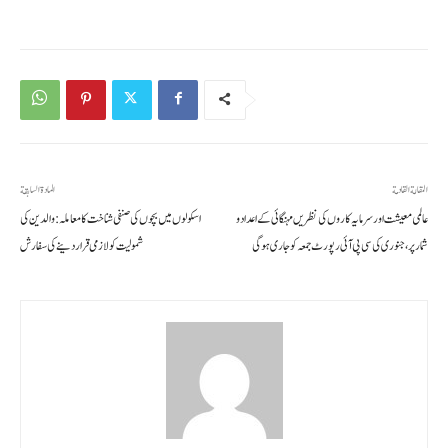
المقالة القادمة
المادة السابقة
عالمی معیشت اور سرمایہ کاروں کی نظریں مہنگائی کے اعداد و
اسکولوں میں بچوں کی صنفی شناخت کا معاملہ: والدین کی
شمار پر، جنوری کی سی پی آئی رپورٹ جمعہ کو جاری ہوگی
شمولیت کو لازمی قرار دینے کی سفارش