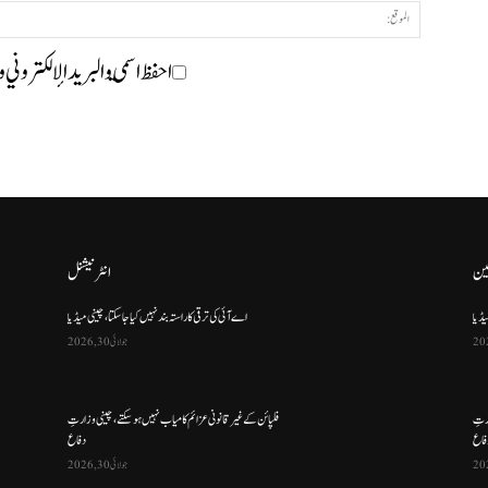
احفظ اسمي والبريد الإلكتروني 
ین
انٹرنیشنل
یڈیا
اے آئی کی ترقی کا راستہ بند نہیں کیا جا سکتا، چینی میڈیا
جولائی 30, 2026
ارتِ
فلپائن کے غیر قانونی عزائم کامیاب نہیں ہو سکتے ، چینی وزارتِ
فاع
دفاع
جولائی 30, 2026