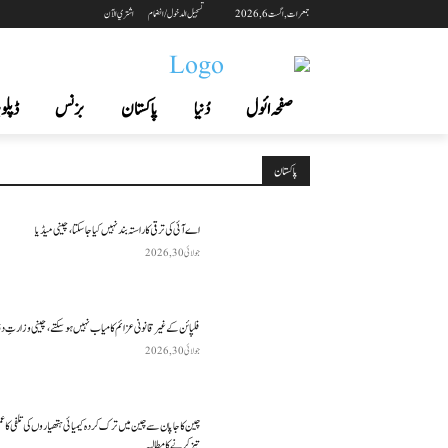
جمعرات, اگست 6, 2026
تسجيل الدخول / انضمام
اشتري الآن
صفحہ ائول
دُنیا
پاکستان
بزنس
ڈپلوم
پاکستان
اے آئی کی ترقی کا راستہ بند نہیں کیا جا سکتا، چینی میڈیا
جولائی 30, 2026
فلپائن کے غیر قانونی عزائم کامیاب نہیں ہو سکتے ، چینی وزارتِ د
جولائی 30, 2026
چین کا جاپان سے چین میں ترک کردہ کیمیائی ہتھیاروں کی تلفی کا 
تیز کرنے کا مطالبہ