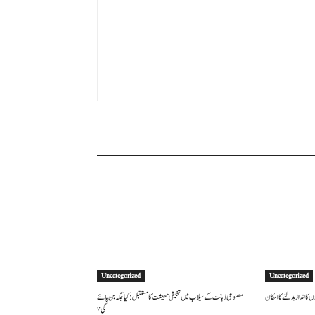
Uncategorized
Uncategorized
 کا انداز بدلنے کا امکان
مصنوعی ذہانت کے سیلاب میں تخلیقی معیشت کا مستقبل: کیا جگہ بن پائے
گی؟