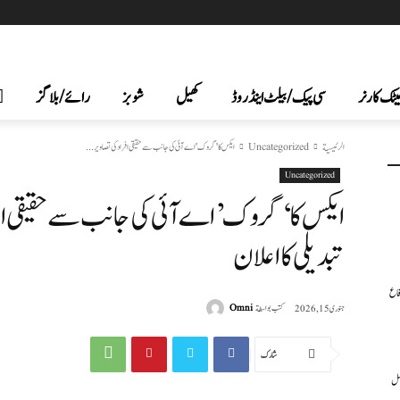
یٹک کارنر
سی پیک /بیلٹ اینڈ روڈ
کھیل
شوبز
رائے/بلاگز
الرئيسية
Uncategorized
ایکس کا 'گروک' اے آئی کی جانب سے حقیقی افراد کی تصاویر...
Uncategorized
ایکس کا ‘گروک’ اے آئی کی جانب سے حقیقی افر
تبدیلی کا اعلان
فاع
كتب بواسطة
Omni
جنوری 15, 2026
شارك
عمل