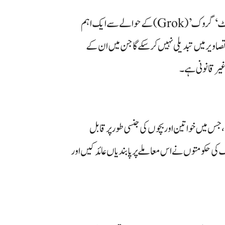
ٹیکنالوجی کمپنی ایکس (X) نے اپنے مصنوعی ذہانت (AI) چیٹ بوٹ ‘گروک’ (Grok) کے حوالے سے ایک اہم
تصاویر میں تبدیلی نہیں کر سکے گا جن میں ان کے
یر قانونی ہے۔
 جس میں خواتین اور بچوں کی جنسی طور پر قابل
 کی حکومتوں نے اس معاملے پر پابندیاں عائد کیں اور