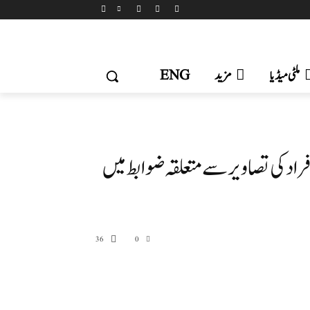
ملٹی میڈیا
مزید
ENG
اد کی تصاویر سے متعلقہ ضوابط میں
36
0