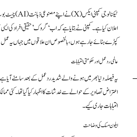
اعلان کیا ہے۔ کمپنی نے بتایا ہے کہ اب ‘گروک’ حقیقی افراد کی ایسی 
کپڑے ہٹائے جا رہے ہوں، بالخصوص ان علاقوں میں جہاں یہ عمل غ
عالمی ردعمل اور حکومتی انتباہات
یہ فیصلہ دنیا بھر میں ہونے والے شدید ردعمل کے بعد سامنے آیا ہے،
اعتراض تصاویر کے حوالے سے خدشات کا اظہار کیا گیا تھا۔ کئی ممالک
انتباہات جاری کیے۔
ایلون مسک کی وضاحت