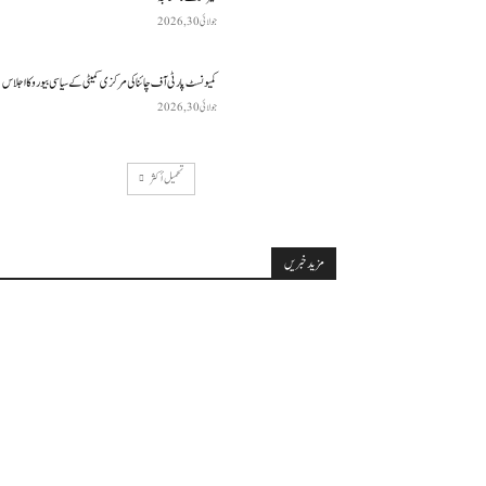
جولائی 30, 2026
کمیونسٹ پارٹی آف چائنا کی مرکزی کمیٹی کے سیاسی بیورو کا اجلاس
جولائی 30, 2026
تحميل أكثر
مزید خبریں