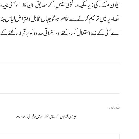
ایلون مسک کی زیر ملکیت کمپنی ایکس کے مطابق، ان کا اے آئی چیٹ
تصاویر میں ترمیم کرنے سے قاصر ہو گا جہاں قابل اعتراض لباس ہٹان
اے آئی کے غلط استعمال کو روکنے اور اخلاقی حدود کو برقرار رکھنے کے ل
المقالة القادمة
ملینوں شہریوں کے مقامی انتخابات میں تاخیر کی درخواست