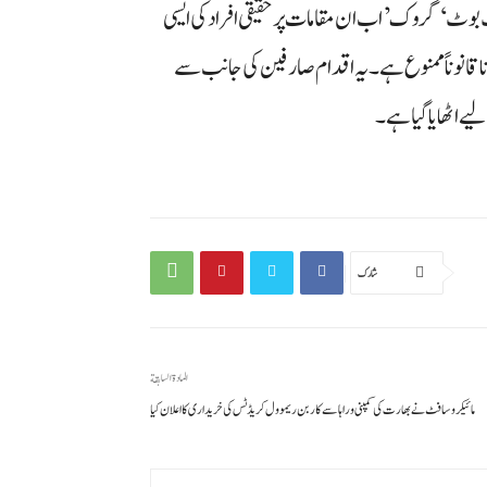
 بوٹ ‘گروک’ اب ان مقامات پر حقیقی افراد کی ایسی
ا قانوناً ممنوع ہے۔ یہ اقدام صارفین کی جانب سے
یے اٹھایا گیا ہے۔
شارك
المادة السابقة
مائیکروسافٹ نے بھارت کی کمپنی وراہا سے کاربن ریموول کریڈٹس کی خریداری کا اعلان کیا