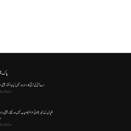
پاک چ
اے آئی کی ترقی کا راستہ بند نہیں کیا جا سکتا، چینی م
جولائی 30, 2026
فلپائن کے غیر قانونی عزائم کامیاب نہیں ہو سکتے ، چینی وز
د
جولائی 30, 2026