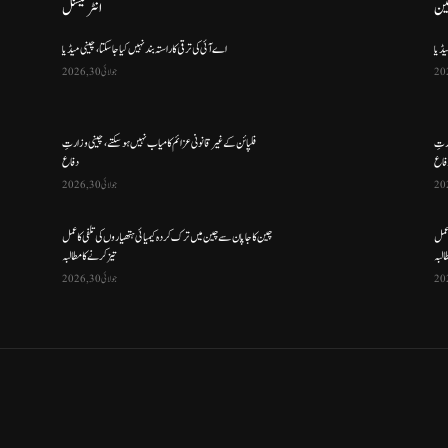
ین
انٹرنیشنل
یڈیا
اے آئی کی ترقی کا راستہ بند نہیں کیا جا سکتا، چینی میڈیا
جولائی 30, 2026
ارتِ
فلپائن کے غیر قانونی عزائم کامیاب نہیں ہو سکتے ، چینی وزارتِ
فاع
دفاع
جولائی 30, 2026
 عمل
چین کا جاپان سے چین میں ترک کردہ کیمیائی ہتھیاروں کی تلفی کا عمل
البہ
تیز کرنے کا مطالبہ
جولائی 30, 2026