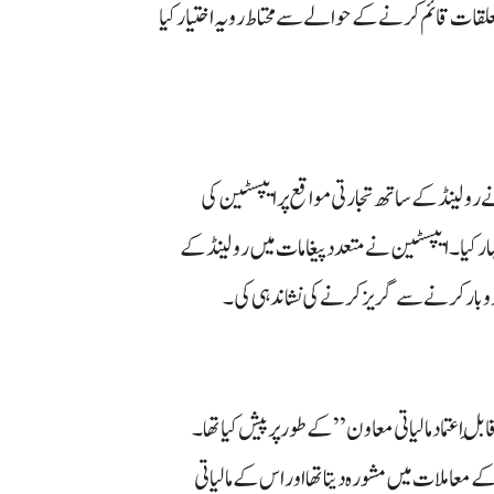
قات قائم کرنے کے حوالے سے محتاط رویہ اختیار کیا
رولینڈ کے ساتھ تجارتی مواقع پر ایپسٹین کی
ار کیا۔ ایپسٹین نے متعدد پیغامات میں رولینڈ کے
روبار کرنے سے گریز کرنے کی نشاندہی کی۔
ِ اعتماد مالیاتی معاون” کے طور پر پیش کیا تھا۔
 معاملات میں مشورہ دیتا تھا اور اس کے مالیاتی