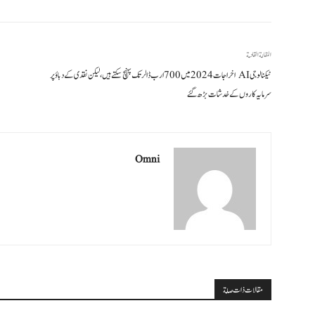
المقالة القادمة
ٹیکنالوجی AI اخراجات 2024 میں 700 ارب ڈالر تک پہنچ سکتے ہیں، لیکن نقدی کے دباؤ پر
سرمایہ کاروں کے خدشات بڑھ گئے
Omni
مقالات ذات صلة