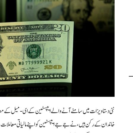
نئی دستاویزات میں سامنے آنے والے ایپسٹین کے ای‑میل کے مطاب
خاندان کے رکن ہیں، نے جے جے ایپسٹین کو اپنے مالیاتی معاملات کے 