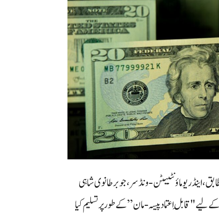
ق، اینڈریو ماؤنٹبیٹن‑ونڈسر، جو برطانوی شاہی
لیے "قابلِ اعتماد پیسہ‑مان” کے طور پر تسلیم کیا