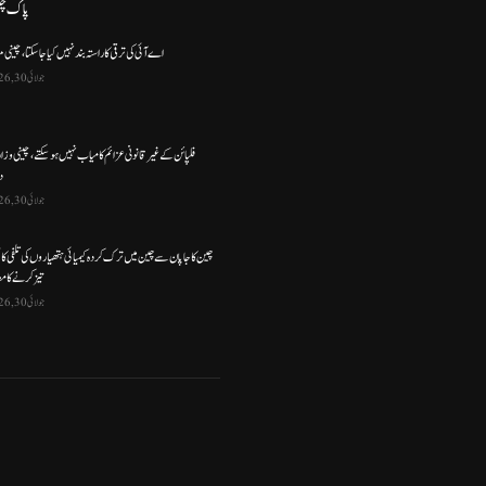
پاک چ
اے آئی کی ترقی کا راستہ بند نہیں کیا جا سکتا، چینی م
جولائی 30, 2026
فلپائن کے غیر قانونی عزائم کامیاب نہیں ہو سکتے ، چینی وز
د
جولائی 30, 2026
چین کا جاپان سے چین میں ترک کردہ کیمیائی ہتھیاروں کی تلفی کا
تیز کرنے کا مط
جولائی 30, 2026