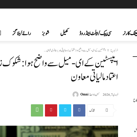
یٹک کارنر
سی پیک /بیلٹ اینڈ روڈ
کھیل
شوبز
رائے/بلاگز
الرئيسية
ایپسٹین کے ای‑میل سے واضح ہوا: شکوک زدہ مالیاتی ماہر برطانوی شاہی...
ایپسٹین کے ای‑میل سے واضح ہوا: شکوک زدہ ما
اعتماد مالیاتی معاون
كتب بواسطة
Omni
فروری 7, 2026
فاع
شارك
عمل