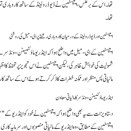
تھا۔ اس کے برعکس، ایپسٹین نے ڈیوڈ رولینڈ کے ساتھ کاروباری تعل
تھا۔
ایپسٹین اور ڈیوڈ رولینڈ کے درمیان کاروباری رشتے پر ای‑میل کی روشنی
ایپسٹین کے ای‑میل میں واضح ہوا کہ اینڈریو ماؤنٹبیٹن‑ونڈسر نے 
شمولیت کی خواہش ظاہر کی، لیکن ایپسٹین نے اس تجویز پر تحفظ کا اظہ
مالیاتی پس منظر اور ممکنہ خطرات کا ذکر کرتے ہوئے اس کے ساتھ کا
اینڈریو ماؤنٹبیٹن‑ونڈسر کا مالیاتی معاون
دستاویزات سے یہ بھی واضح ہوا کہ ایپسٹین نے خود کو اینڈریو کے "قابل
ایپسٹین کے مطابق، وہ اینڈریو کے مالیاتی منصوبوں اور سرمایہ کاری کے