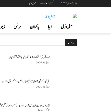
ہفتہ, اگست 8, 2026
تسجيل الدخول / انضمام
اشتري الآن
صفحہ ائول
دُنیا
پاکستان
بزنس
ڈپلوم
پاکستان
اے آئی کی ترقی کا راستہ بند نہیں کیا جا سکتا، چینی میڈیا
جولائی 30, 2026
فلپائن کے غیر قانونی عزائم کامیاب نہیں ہو سکتے ، چینی وزارتِ د
جولائی 30, 2026
چین کا جاپان سے چین میں ترک کردہ کیمیائی ہتھیاروں کی تلفی کا 
تیز کرنے کا مطالبہ