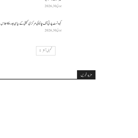
جولائی 30, 2026
کمیونسٹ پارٹی آف چائنا کی مرکزی کمیٹی کے سیاسی بیورو کا اجلاس
جولائی 30, 2026
تحميل أكثر
مزید خبریں