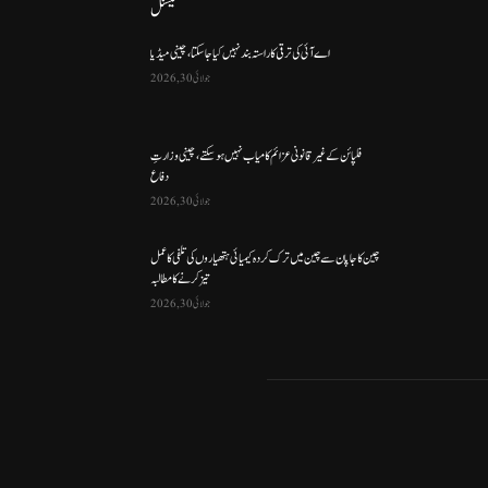
نیشنل
اے آئی کی ترقی کا راستہ بند نہیں کیا جا سکتا، چینی میڈیا
جولائی 30, 2026
فلپائن کے غیر قانونی عزائم کامیاب نہیں ہو سکتے ، چینی وزارتِ
دفاع
جولائی 30, 2026
چین کا جاپان سے چین میں ترک کردہ کیمیائی ہتھیاروں کی تلفی کا عمل
تیز کرنے کا مطالبہ
جولائی 30, 2026