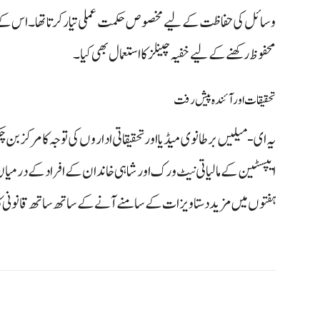
وسائل کی حفاظت کے لیے مخصوص حکمت عملی تیار کرتا تھا۔ اس کے س
محفوظ رکھنے کے لیے خفیہ چینلز کا استعمال بھی کیا۔
تحقیقات اور آئندہ پیش رفت
یہ ای‑میلیں برطانوی میڈیا اور تحقیقاتی اداروں کی توجہ کا مرکز بن چ
ایپسٹین کے مالیاتی نیٹ ورک اور شاہی خاندان کے افراد کے درمیان 
ہفتوں میں مزید دستاویزات کے سامنے آنے کے ساتھ ساتھ قانونی کا