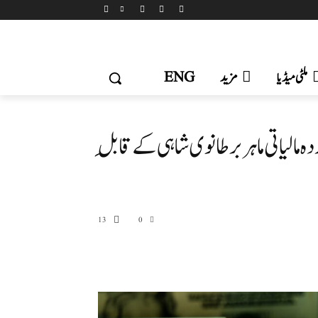
ملٹی میڈیا
مزید
ENG
لیاتی ماہر برطانوی شاہی کے قابلِ
13
0