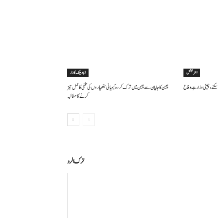
انٹرنیشنل
ڈپلومیٹک کارنر
سکتے ، چینی وزارتِ دفاع
چین کا جاپان سے چین میں ترک کردہ کیمیائی ہتھیاروں کی تلفی کا عمل تیز
کرنے کا مطالبہ
ترك الرد