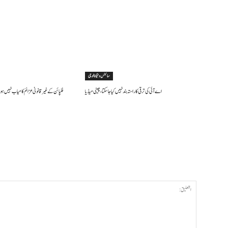
سائنس وٹیکنالوجی
اے آئی کی ترقی کا راستہ بند نہیں کیا جا سکتا، چینی میڈیا
فلپائن کے غیر قانونی عزائم کامیاب نہیں ہو 