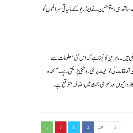
اتھ ہی، ایپسٹین نے اینڈریو کے مالیاتی سراغوں کو
کی ہیں۔ ماہرین کا کہنا ہے کہ اس نئی معلومات سے
تعلقات کی نوعیت پر نئی روشنی پڑ سکتی ہے۔ آئندہ
روائیوں اور عوامی بحث میں اضافہ متوقع ہے۔
شارك