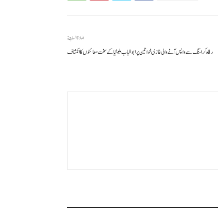
المادة السابقة
رفاہ کراسنگ سے واپس آنے والی غازی خواتین پر ابوشباب ملیشیا کے سخت معائنوں کا انکشاف