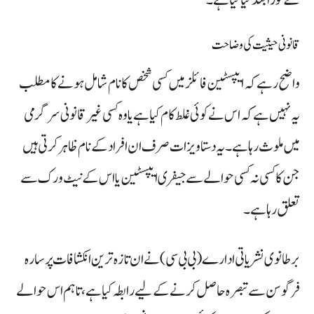
قانونی حیثیت کی وضاحت
واضح رہے کہ ایپسٹین فائلز میں کسی شخص کا نام شامل ہونے کا مطلب
یہ نہیں ہے کہ اس نے کوئی غلط کام کیا ہے یا وہ کسی غیر قانونی سرگرمی
میں ملوث رہا ہے۔ یہ دستاویزات صرف ان افراد کے نام ظاہر کرتی ہیں
جن کا کسی نہ کسی حوالے سے جیفری ایپسٹین یا اس کے نیٹ ورک سے
تعلق رہا ہے۔
برطانوی نشریاتی ادارے (بی بی سی) نے ان تازہ ترین انکشافات پر سارہ
فرگوسن سے تبصرہ حاصل کرنے کے لیے رابطہ کیا ہے، تاہم اس حوالے