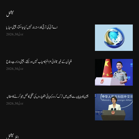
نیشنل
اے آئی کی ترقی کا راستہ بند نہیں کیا جا سکتا، چینی میڈیا
جولائی 30, 2026
فلپائن کے غیر قانونی عزائم کامیاب نہیں ہو سکتے ، چینی وزارتِ دفاع
جولائی 30, 2026
چین کا جاپان سے چین میں ترک کردہ کیمیائی ہتھیاروں کی تلفی کا عمل تیز کرنے کا مطالبہ
جولائی 30, 2026
انٹرنیشنل