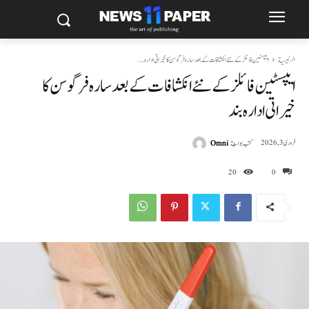
الرئيسية
ایپسٹین فائلز کے نئے انکشافات کے بعد سارہ فرگوسن کا خیراتی ادارہ...
ایپسٹین فائلز کے نئے انکشافات کے بعد سارہ فرگوسن کا
خیراتی ادارہ بند
كتب بواسطة
Omni
فروری 3, 2026
20
0