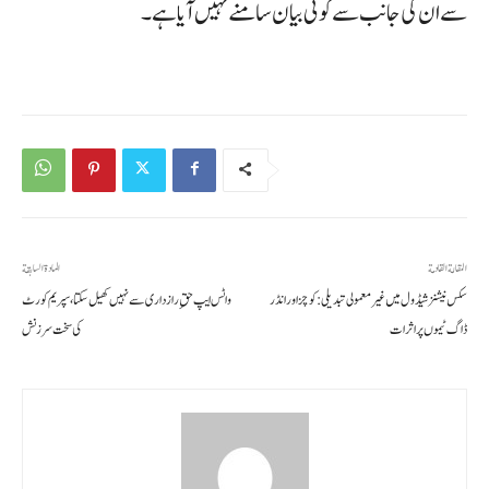
سے ان کی جانب سے کوئی بیان سامنے نہیں آیا ہے۔
المقالة القادمة
المادة السابقة
سکس نیشنز شیڈول میں غیر معمولی تبدیلی: کوچز اور انڈر
واٹس ایپ حقِ رازداری سے نہیں کھیل سکتا، سپریم کورٹ
ڈاگ ٹیموں پر اثرات
کی سخت سرزنش