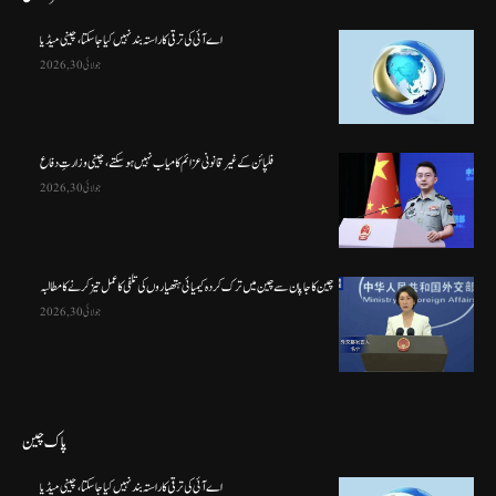
اے آئی کی ترقی کا راستہ بند نہیں کیا جا سکتا، چینی میڈیا
جولائی 30, 2026
فلپائن کے غیر قانونی عزائم کامیاب نہیں ہو سکتے ، چینی وزارتِ دفاع
جولائی 30, 2026
چین کا جاپان سے چین میں ترک کردہ کیمیائی ہتھیاروں کی تلفی کا عمل تیز کرنے کا مطالبہ
جولائی 30, 2026
پاک چین
اے آئی کی ترقی کا راستہ بند نہیں کیا جا سکتا، چینی میڈیا