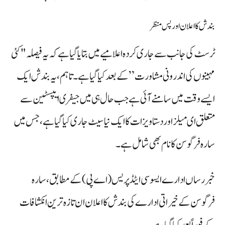
بندش کا اعلان اور پس منظر
ٹرسٹ کی جانب سے جاری کردہ اعلامیے میں بتایا گیا ہے کہ یہ فیصلہ "کئی
مہینوں کی اندرونی مشاورت” کے بعد کیا گیا ہے۔ تاہم، یہ بندش ایک
ایسے وقت میں سامنے آئی ہے جب حال ہی میں جیفری ایپسٹین سے
متعلق ای میلز اور دستاویزات کا ایک نیا سیٹ جاری کیا گیا ہے، جس میں
سارہ فرگوسن کا نام بھی شامل ہے۔
خبر رساں ادارے ایسوسی ایٹڈ پریس (اے پی) کے مطابق، سارہ
فرگوسن کے خیراتی ادارے کی بندش کا اعلان ان تازہ ترین انکشافات
کے فوراً بعد کیا گیا ہے۔