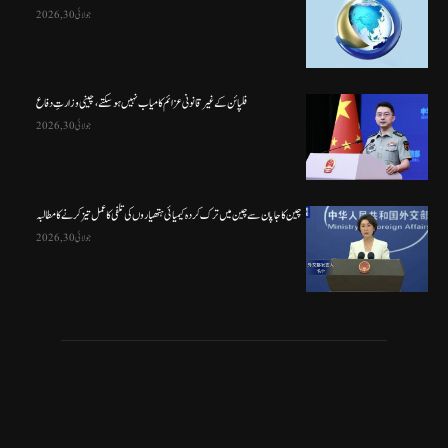
جولائی 30, 2026
فلپائن کے غیر قانونی عزائم کامیاب نہیں ہو سکتے ، چینی وزارتِ دفاع
جولائی 30, 2026
چین کا جاپان سے چین میں ترک کردہ کیمیائی ہتھیاروں کی تلفی کا عمل تیز کرنے کا مطالبہ
جولائی 30, 2026