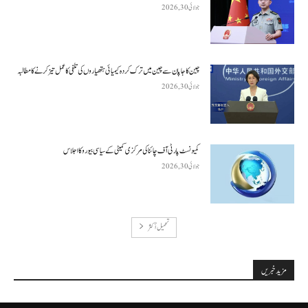
جولائی 30, 2026
چین کا جاپان سے چین میں ترک کردہ کیمیائی ہتھیاروں کی تلفی کا عمل تیز کرنے کا مطالبہ
جولائی 30, 2026
کمیونسٹ پارٹی آف چائنا کی مرکزی کمیٹی کے سیاسی بیورو کا اجلاس
جولائی 30, 2026
تحميل أكثر
مزید خبریں