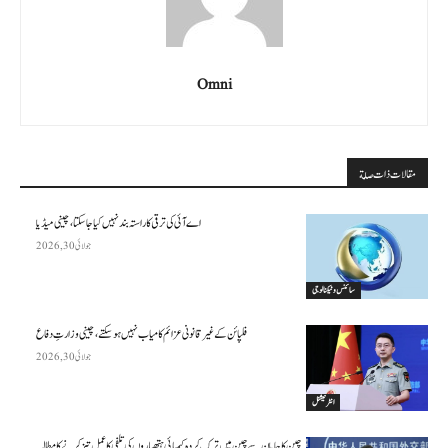
Omni
مقالات ذات صلة
اے آئی کی ترقی کا راستہ بند نہیں کیا جا سکتا، چینی میڈیا
جولائی 30, 2026
سائنس وٹیکنالوجی
فلپائن کے غیر قانونی عزائم کامیاب نہیں ہو سکتے ، چینی وزارتِ دفاع
جولائی 30, 2026
انٹرنیشنل
چین کا جاپان سے چین میں ترک کردہ کیمیائی ہتھیاروں کی تلفی کا عمل تیز کرنے کا مطالبہ