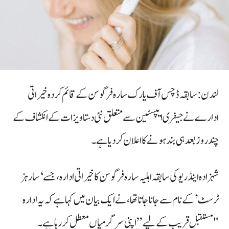
لندن: سابقہ ڈچس آف یارک سارہ فرگوسن کے قائم کردہ خیراتی
ادارے نے جیفری ایپسٹین سے متعلق نئی دستاویزات کے انکشاف کے
چند روز بعد ہی بند ہونے کا اعلان کر دیا ہے۔
شہزادہ اینڈریو کی سابقہ اہلیہ سارہ فرگوسن کا خیراتی ادارہ، جسے ‘سارہز
ٹرسٹ’ کے نام سے جانا جاتا تھا، نے ایک بیان میں کہا ہے کہ یہ ادارہ
"مستقبل قریب کے لیے” اپنی سرگرمیاں معطل کر رہا ہے۔