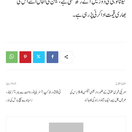
ٹیکنالوجی کی دوڑ میں آگے رکھ سکتی ہے، لیکن فی الحال اسے اس کی
بھاری قیمت ادا کرنی پڑ رہی ہے۔
المقالة القادمة
المادة السابقة
امریکی شہری حقوق کے علمبردار جیسی جیکسن 84 برس کی
ٹی 20 ورلڈ کپ: آسٹریلیا ٹورنامنٹ سے باہر، آئرلینڈ-
عمر میں چل بسے: ایک شاندار زندگی کا جائزہ
زمبابوے میچ بارش کی نذر