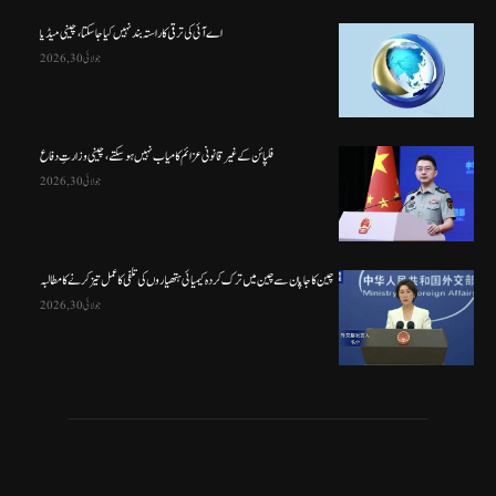
اے آئی کی ترقی کا راستہ بند نہیں کیا جا سکتا، چینی میڈیا
جولائی 30, 2026
فلپائن کے غیر قانونی عزائم کامیاب نہیں ہو سکتے ، چینی وزارتِ دفاع
جولائی 30, 2026
چین کا جاپان سے چین میں ترک کردہ کیمیائی ہتھیاروں کی تلفی کا عمل تیز کرنے کا مطالبہ
جولائی 30, 2026