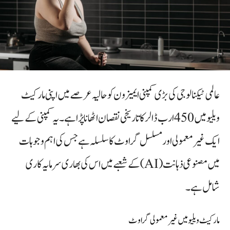
عالمی ٹیکنالوجی کی بڑی کمپنی ایمیزون کو حالیہ عرصے میں اپنی مارکیٹ
ویلیو میں 450 ارب ڈالر کا تاریخی نقصان اٹھانا پڑا ہے۔ یہ کمپنی کے لیے
ایک غیر معمولی اور مسلسل گراوٹ کا سلسلہ ہے جس کی اہم وجوہات
میں مصنوعی ذہانت (AI) کے شعبے میں اس کی بھاری سرمایہ کاری
شامل ہے۔
مارکیٹ ویلیو میں غیر معمولی گراوٹ