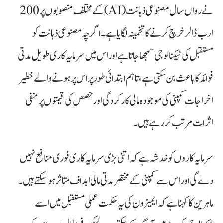
نے رواں سال مصنوعی ذہانت (AI) کے مختلف منصوبوں پر 200
ارب ڈالر خرچ کرنے کا تخمینہ لگایا ہے۔ اگرچہ مصنوعی ذہانت کو
مستقبل کی ٹیکنالوجی سمجھا جاتا ہے اور اس میں سرمایہ کاری طویل مدتی
فوائد کا باعث بن سکتی ہے، تاہم ابتدائی طور پر اس پر ہونے والے خطیر
اخراجات کمپنی کی موجودہ مالی کارکردگی اور حصص کی قیمتوں پر منفی
اثرات مرتب کر رہے ہیں۔
سرمایہ کاروں کو خدشہ ہے کہ اتنی بڑی سرمایہ کاری فوری منافع نہیں
دے گی اور اس سے کمپنی کے مختصر مدتی مالی اہداف متاثر ہو سکتے ہیں۔
ماہرین کا کہنا ہے کہ ایمیزون کی یہ حکمت عملی مستقبل میں اسے