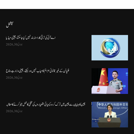
نیشنل
اے آئی کی ترقی کا راستہ بند نہیں کیا جا سکتا، چینی میڈیا
جولائی 30, 2026
فلپائن کے غیر قانونی عزائم کامیاب نہیں ہو سکتے ، چینی وزارتِ دفاع
جولائی 30, 2026
چین کا جاپان سے چین میں ترک کردہ کیمیائی ہتھیاروں کی تلفی کا عمل تیز کرنے کا مطالبہ
جولائی 30, 2026