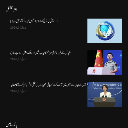
انٹرنیشنل
اے آئی کی ترقی کا راستہ بند نہیں کیا جا سکتا، چینی میڈیا
جولائی 30, 2026
فلپائن کے غیر قانونی عزائم کامیاب نہیں ہو سکتے ، چینی وزارتِ دفاع
جولائی 30, 2026
چین کا جاپان سے چین میں ترک کردہ کیمیائی ہتھیاروں کی تلفی کا عمل تیز کرنے کا مطالبہ
جولائی 30, 2026
پاک چین