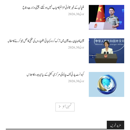
فلپائن کے غیر قانونی عزائم کامیاب نہیں ہو سکتے ، چینی وزارتِ دفاع
جولائی 30, 2026
چین کا جاپان سے چین میں ترک کردہ کیمیائی ہتھیاروں کی تلفی کا عمل تیز کرنے کا مطالبہ
جولائی 30, 2026
کمیونسٹ پارٹی آف چائنا کی مرکزی کمیٹی کے سیاسی بیورو کا اجلاس
جولائی 30, 2026
تحميل أكثر
مزید خبریں