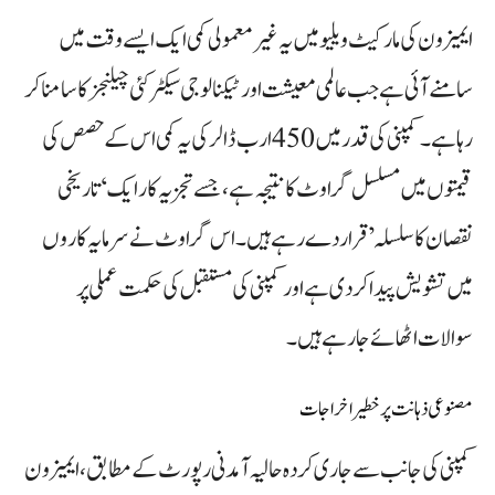
ایمیزون کی مارکیٹ ویلیو میں یہ غیر معمولی کمی ایک ایسے وقت میں
سامنے آئی ہے جب عالمی معیشت اور ٹیکنالوجی سیکٹر کئی چیلنجز کا سامنا کر
رہا ہے۔ کمپنی کی قدر میں 450 ارب ڈالر کی یہ کمی اس کے حصص کی
قیمتوں میں مسلسل گراوٹ کا نتیجہ ہے، جسے تجزیہ کار ایک ‘تاریخی
نقصان کا سلسلہ’ قرار دے رہے ہیں۔ اس گراوٹ نے سرمایہ کاروں
میں تشویش پیدا کر دی ہے اور کمپنی کی مستقبل کی حکمت عملی پر
سوالات اٹھائے جا رہے ہیں۔
مصنوعی ذہانت پر خطیر اخراجات
کمپنی کی جانب سے جاری کردہ حالیہ آمدنی رپورٹ کے مطابق، ایمیزون