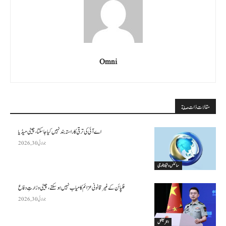
Omni
مقالات ذات صلة
اے آئی کی ترقی کا راستہ بند نہیں کیا جا سکتا، چینی میڈیا
جولائی 30, 2026
سائنس وٹیکنالوجی
فلپائن کے غیر قانونی عزائم کامیاب نہیں ہو سکتے ، چینی وزارتِ دفاع
جولائی 30, 2026
انٹرنیشنل