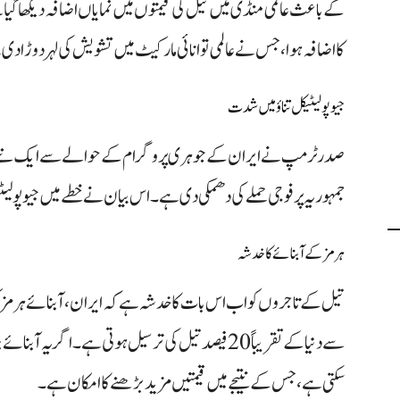
کا اضافہ ہوا، جس نے عالمی توانائی مارکیٹ میں تشویش کی لہر دوڑا د
جیو پولیٹیکل تناؤ میں شدت
صدر ٹرمپ نے ایران کے جوہری پروگرام کے حوالے سے ایک نئے م
جمہوریہ پر فوجی حملے کی دھمکی دی ہے۔ اس بیان نے خطے میں جیو پولیٹی
ہرمز کے آبنائے کا خدشہ
تیل کے تاجروں کو اب اس بات کا خدشہ ہے کہ ایران، آبنائے ہرمز کو
سے دنیا کے تقریباً 20 فیصد تیل کی ترسیل ہوتی ہے۔ اگر ی
سکتی ہے، جس کے نتیجے میں قیمتیں مزید بڑھنے کا امکان ہے۔