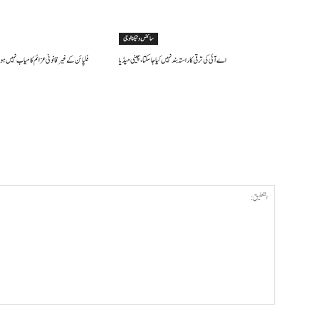
سائنس وٹیکنالوجی
اے آئی کی ترقی کا راستہ بند نہیں کیا جا سکتا، چینی میڈیا
فلپائن کے غیر قانونی عزائم کامیاب نہیں ہو 