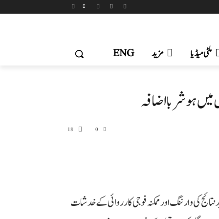
ملٹی میڈیا
مزید
ENG
 میں ہوشربا اضافہ
18
0
نتائج کی وارننگ اور ممکنہ فوجی کارروائی کے خدشات