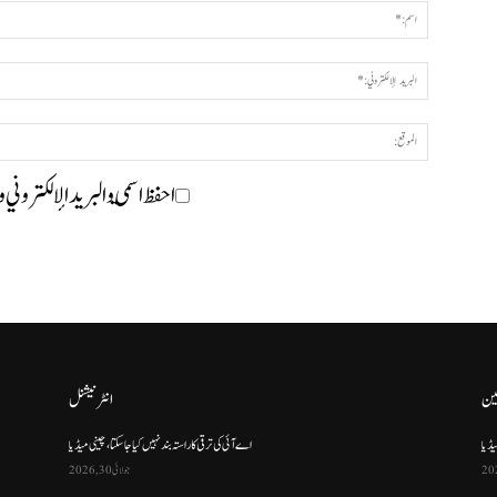
احفظ اسمي والبريد الإلكتروني 
ین
انٹرنیشنل
یڈیا
اے آئی کی ترقی کا راستہ بند نہیں کیا جا سکتا، چینی میڈیا
جولائی 30, 2026