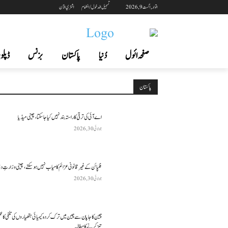
اتوار, اگست 9, 2026
تسجيل الدخول / انضمام
اشتري الآن
صفحہ ائول
دُنیا
پاکستان
بزنس
ڈپلوم
پاکستان
اے آئی کی ترقی کا راستہ بند نہیں کیا جا سکتا، چینی میڈیا
جولائی 30, 2026
فلپائن کے غیر قانونی عزائم کامیاب نہیں ہو سکتے ، چینی وزارتِ د
جولائی 30, 2026
چین کا جاپان سے چین میں ترک کردہ کیمیائی ہتھیاروں کی تلفی کا 
تیز کرنے کا مطالبہ