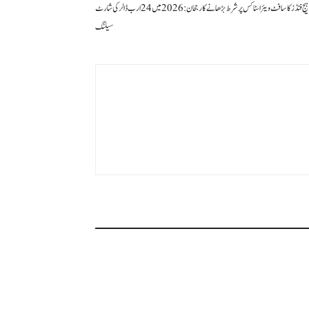
ہیج فنڈز کا سافٹ ویئر اسٹاکس پر شرط بڑھانے کا رجحان: 2026 میں 24 ارب ڈالر کی شارٹ
سیلنگ