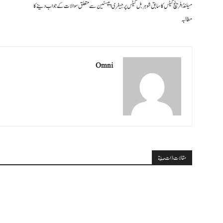
میلنڈا فرینچ گیٹس کا سابق شوہر بل گیٹس پر جیفری ایپسٹین سے متعلق سوالات کے جواب دینے کا
مطالبہ
Omni
مقالات ذات صلة