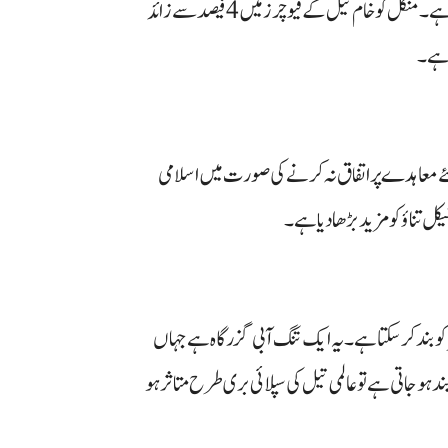
کے باعث عالمی منڈی میں تیل کی قیمتوں میں نمایاں اضافہ دیکھا گیا ہے۔ منگل کو خام تیل کے فیوچرز میں 4 فیصد سے زائد
ی ہے۔
عاہدے پر اتفاق نہ کرنے کی صورت میں اسلامی
کل تناؤ کو مزید بڑھا دیا ہے۔
 بند کر سکتا ہے۔ یہ ایک تنگ آبی گزرگاہ ہے جہاں
ہ آبنائے بند ہو جاتی ہے تو عالمی تیل کی سپلائی بری طرح متاثر ہو