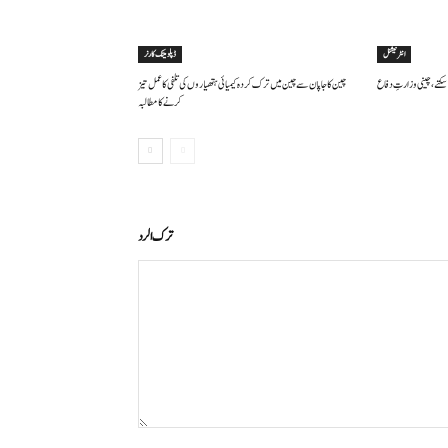
انٹرنیشنل
ڈپلومیٹک کارنر
سکتے ، چینی وزارتِ دفاع
چین کا جاپان سے چین میں ترک کردہ کیمیائی ہتھیاروں کی تلفی کا عمل تیز
کرنے کا مطالبہ
ترك الرد
التعليق: