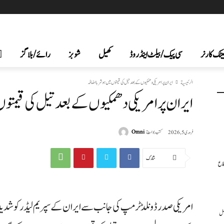
یٹک کارنر
سی پیک /بیلٹ اینڈ روڈ
کھیل
شوبز
رائے/بلاگز
الرئيسية
ایران پر امریکی دھمکیوں کے بعد تیل کی قیمتوں میں ہوشربا اضافہ
ایران پر امریکی دھمکیوں کے بعد تیل کی قیمتوں
كتب بواسطة
Omni
فروری 5, 2026
شارك
فاع
امریکی صدر ڈونلڈ ٹرمپ کی جانب سے ایران کے سپریم لیڈر کو شدید 
عمل