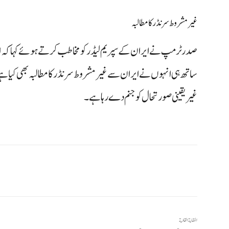
غیر مشروط سرنڈر کا مطالبہ
صدر ٹرمپ نے ایران کے سپریم لیڈر کو مخاطب کرتے ہوئے کہا کہ ا
ساتھ ہی انہوں نے ایران سے غیر مشروط سرنڈر کا مطالبہ بھی کیا ہے
غیر یقینی صورتحال کو جنم دے رہا ہے۔
المقالة القادمة