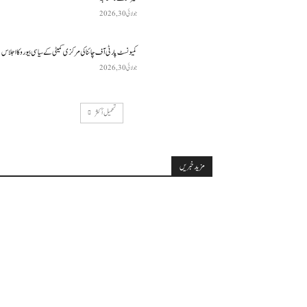
جولائی 30, 2026
کمیونسٹ پارٹی آف چائنا کی مرکزی کمیٹی کے سیاسی بیورو کا اجلاس
جولائی 30, 2026
تحميل أكثر
مزید خبریں