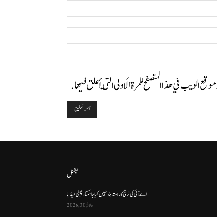
اسم:*
البريد
الإلكتروني:*
الموقع:
وموقع الويب في هذا المتصفح للمرة الأولى التي أعلق فيها.
نیشنل
اے آئی کی ترقی کا راستہ بند نہیں کیا جا سکتا، چینی میڈیا
جولائی 30, 2026