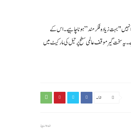
نہیں "بہت زیادہ فکر مند” ہونا چاہیے۔ اس کے
۔ یہ سخت گیر موقف عالمی سطح پر تیل کی مارکیٹ میں
شارك
المادة السابقة