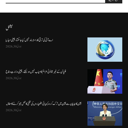
نیشنل
اے آئی کی ترقی کا راستہ بند نہیں کیا جا سکتا، چینی میڈیا
جولائی 30, 2026
فلپائن کے غیر قانونی عزائم کامیاب نہیں ہو سکتے ، چینی وزارتِ دفاع
جولائی 30, 2026
چین کا جاپان سے چین میں ترک کردہ کیمیائی ہتھیاروں کی تلفی کا عمل تیز کرنے کا مطالبہ
جولائی 30, 2026