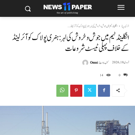
الرئيسية
انگلینڈ ٹیم میں جوش و خروش کی لہر: ہنری پولاک کو آئرلینڈ...
انگلینڈ ٹیم میں جوش و خروش کی لہر: ہنری پولاک کو آئرلینڈ
کے خلاف پہلی ٹیسٹ شروعات
كتب بواسطة
Omni
فروری 18, 2026
14
0