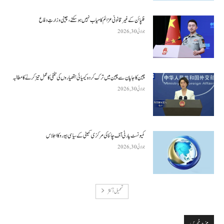
فلپائن کے غیر قانونی عزائم کامیاب نہیں ہو سکتے ، چینی وزارتِ دفاع
جولائی 30, 2026
چین کا جاپان سے چین میں ترک کردہ کیمیائی ہتھیاروں کی تلفی کا عمل تیز کرنے کا مطالبہ
جولائی 30, 2026
کمیونسٹ پارٹی آف چائنا کی مرکزی کمیٹی کے سیاسی بیورو کا اجلاس
جولائی 30, 2026
تحميل أكثر
مزید خبریں