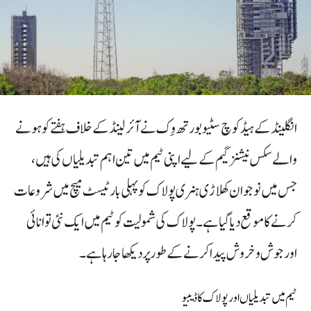
انگلینڈ کے ہیڈ کوچ سٹیو بورتھ وِک نے آئرلینڈ کے خلاف ہفتے کو ہونے
والے سکس نیشنز گیم کے لیے اپنی ٹیم میں تین اہم تبدیلیاں کی ہیں،
جس میں نوجوان کھلاڑی ہنری پولاک کو پہلی بار ٹیسٹ میچ میں شروعات
کرنے کا موقع دیا گیا ہے۔ پولاک کی شمولیت کو ٹیم میں ایک نئی توانائی
اور جوش و خروش پیدا کرنے کے طور پر دیکھا جا رہا ہے۔
ٹیم میں تبدیلیاں اور پولاک کا ڈیبیو