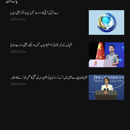
پاک چین
اے آئی کی ترقی کا راستہ بند نہیں کیا جا سکتا، چینی میڈیا
جولائی 30, 2026
فلپائن کے غیر قانونی عزائم کامیاب نہیں ہو سکتے ، چینی وزارتِ دفاع
جولائی 30, 2026
چین کا جاپان سے چین میں ترک کردہ کیمیائی ہتھیاروں کی تلفی کا عمل تیز کرنے کا مطالبہ
جولائی 30, 2026