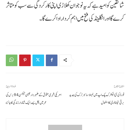
شائقین کو امید ہے کہ یہ نوجوان کھلاڑی اپنی کارکردگی سے سب کو متاثر
کرے گا اور انگلینڈ کی فتح میں اہم کردار ادا کرے گا۔
المقالة القادمة
المادة السابقة
فورڈ کی نئی الیکٹرک پک اپ میں ٹیسلا سائبر ٹرک کی جدید
امریکی شہری حقوق کے علمبردار جیسی جیکسن 84 برس کی
برقی ٹیکنالوجی کا استعمال
عمر میں چل بسے: ایک شاندار زندگی کا جائزہ