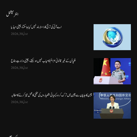
انٹرنیشنل
اے آئی کی ترقی کا راستہ بند نہیں کیا جا سکتا، چینی میڈیا
جولائی 30, 2026
فلپائن کے غیر قانونی عزائم کامیاب نہیں ہو سکتے ، چینی وزارتِ دفاع
جولائی 30, 2026
چین کا جاپان سے چین میں ترک کردہ کیمیائی ہتھیاروں کی تلفی کا عمل تیز کرنے کا مطالبہ
جولائی 30, 2026