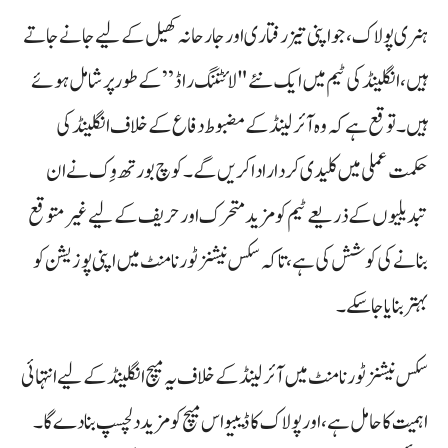
ہنری پولاک، جو اپنی تیز رفتاری اور جارحانہ کھیل کے لیے جانے جاتے
ہیں، انگلینڈ کی ٹیم میں ایک نئے "لائٹننگ راڈ” کے طور پر شامل ہوئے
ہیں۔ توقع ہے کہ وہ آئرلینڈ کے مضبوط دفاع کے خلاف انگلینڈ کی
حکمت عملی میں کلیدی کردار ادا کریں گے۔ کوچ بورتھ وِک نے ان
تبدیلیوں کے ذریعے ٹیم کو مزید متحرک اور حریف کے لیے غیر متوقع
بنانے کی کوشش کی ہے، تاکہ سکس نیشنز ٹورنامنٹ میں اپنی پوزیشن کو
بہتر بنایا جا سکے۔
سکس نیشنز ٹورنامنٹ میں آئرلینڈ کے خلاف یہ میچ انگلینڈ کے لیے انتہائی
اہمیت کا حامل ہے، اور پولاک کا ڈیبیو اس میچ کو مزید دلچسپ بنا دے گا۔