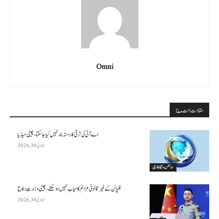
Omni
مقالات ذات صلة
اے آئی کی ترقی کا راستہ بند نہیں کیا جا سکتا، چینی میڈیا
جولائی 30, 2026
سائنس وٹیکنالوجی
فلپائن کے غیر قانونی عزائم کامیاب نہیں ہو سکتے ، چینی وزارتِ دفاع
جولائی 30, 2026