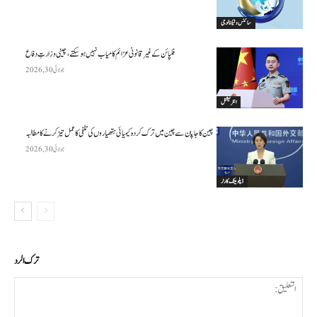
سائنس وٹیکنالوجی
فلپائن کے غیر قانونی عزائم کامیاب نہیں ہو سکتے ، چینی وزارتِ دفاع
جولائی 30, 2026
انٹرنیشنل
چین کا جاپان سے چین میں ترک کردہ کیمیائی ہتھیاروں کی تلفی کا عمل تیز کرنے کا مطالبہ
جولائی 30, 2026
ڈپلومیٹک کارنر
ترك الرد