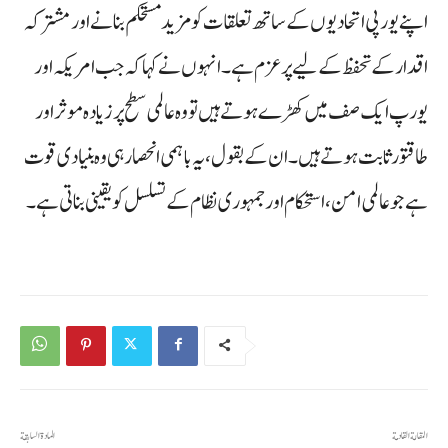
اپنے یورپی اتحادیوں کے ساتھ تعلقات کو مزید مستحکم بنانے اور مشترکہ
اقدار کے تحفظ کے لیے پرعزم ہے۔ انہوں نے کہا کہ جب امریکہ اور
یورپ ایک صف میں کھڑے ہوتے ہیں تو وہ عالمی سطح پر زیادہ موثر اور
طاقتور ثابت ہوتے ہیں۔ ان کے بقول، یہ باہمی انحصار ہی وہ بنیادی قوت
ہے جو عالمی امن، استحکام اور جمہوری نظام کے تسلسل کو یقینی بناتی ہے۔
المقالة القادمة
المادة السابقة