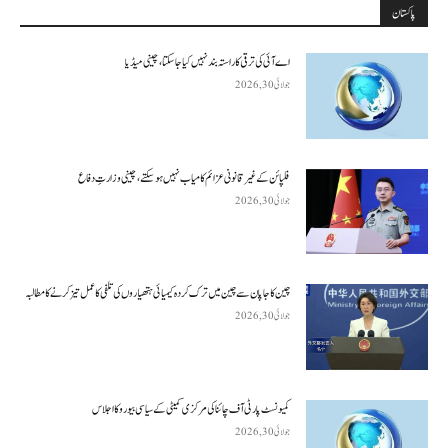
پاکستان
اے آئی کی ترقی کا راستہ بند نہیں کیا جا سکتا، چینی میڈیا
جولائی 30, 2026
فلپائن کے غیر قانونی عزائم کامیاب نہیں ہو سکتے ، چینی وزارتِ دفاع
جولائی 30, 2026
چین کا جاپان سے چین میں ترک کردہ کیمیائی ہتھیاروں کی تلفی کا عمل تیز کرنے کا مطالبہ
جولائی 30, 2026
کمیونسٹ پارٹی آف چائنا کی مرکزی کمیٹی کے سیاسی بیورو کا اجلاس
جولائی 30, 2026