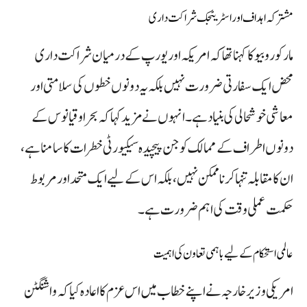
مشترکہ اہداف اور اسٹریٹجک شراکت داری
مارکو روبیو کا کہنا تھا کہ امریکہ اور یورپ کے درمیان شراکت داری
محض ایک سفارتی ضرورت نہیں بلکہ یہ دونوں خطوں کی سلامتی اور
معاشی خوشحالی کی بنیاد ہے۔ انہوں نے مزید کہا کہ بحر اوقیانوس کے
دونوں اطراف کے ممالک کو جن پیچیدہ سیکیورٹی خطرات کا سامنا ہے،
ان کا مقابلہ تنہا کرنا ممکن نہیں، بلکہ اس کے لیے ایک متحد اور مربوط
حکمت عملی وقت کی اہم ضرورت ہے۔
عالمی استحکام کے لیے باہمی تعاون کی اہمیت
امریکی وزیر خارجہ نے اپنے خطاب میں اس عزم کا اعادہ کیا کہ واشنگٹن