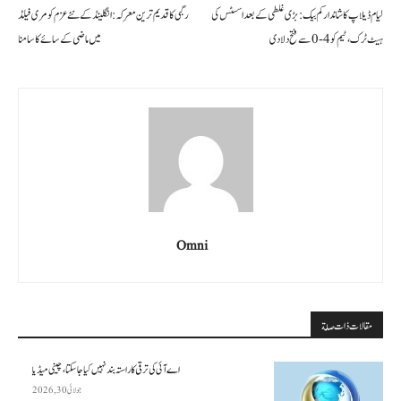
لیام ڈیلاپ کا شاندار کم بیک: بڑی غلطی کے بعد اسسٹس کی
رگبی کا قدیم ترین معرکہ: انگلینڈ کے نئے عزم کو مری فیلڈ
ہیٹ ٹرک، ٹیم کو 4-0 سے فتح دلا دی
میں ماضی کے سائے کا سامنا
Omni
مقالات ذات صلة
اے آئی کی ترقی کا راستہ بند نہیں کیا جا سکتا، چینی میڈیا
جولائی 30, 2026