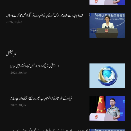
چین کا جاپان سے چین میں ترک کردہ کیمیائی ہتھیاروں کی تلفی کا عمل تیز کرنے کا مطالبہ
جولائی 30, 2026
انٹرنیشنل
اے آئی کی ترقی کا راستہ بند نہیں کیا جا سکتا، چینی میڈیا
جولائی 30, 2026
فلپائن کے غیر قانونی عزائم کامیاب نہیں ہو سکتے ، چینی وزارتِ دفاع
جولائی 30, 2026