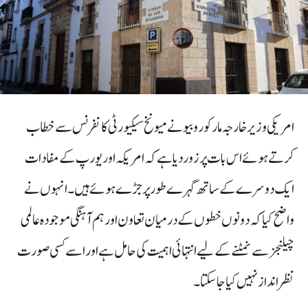
امریکی وزیر خارجہ مارکو روبیو نے میونخ سیکیورٹی کانفرنس سے خطاب
کرتے ہوئے اس بات پر زور دیا ہے کہ امریکہ اور یورپ کے مفادات
ایک دوسرے کے ساتھ گہرے طور پر جڑے ہوئے ہیں۔ انہوں نے
واضح کیا کہ دونوں خطوں کے درمیان تعاون اور ہم آہنگی موجودہ عالمی
چیلنجز سے نمٹنے کے لیے انتہائی اہمیت کی حامل ہے اور اسے کسی صورت
نظر انداز نہیں کیا جا سکتا۔