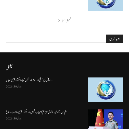
تحميل أكثر
مزید خبریں
نیشنل
اے آئی کی ترقی کا راستہ بند نہیں کیا جا سکتا، چینی میڈیا
جولائی 30, 2026
فلپائن کے غیر قانونی عزائم کامیاب نہیں ہو سکتے ، چینی وزارتِ دفاع
جولائی 30, 2026