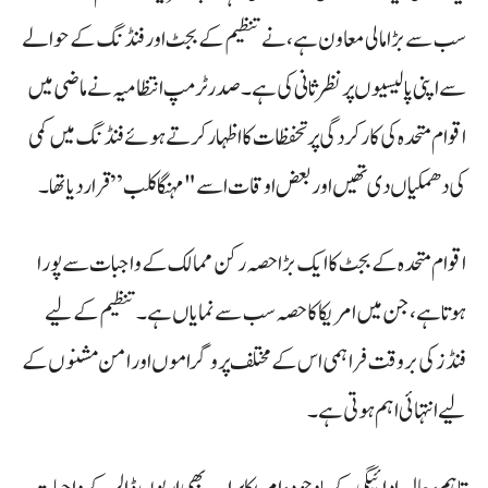
سب سے بڑا مالی معاون ہے، نے تنظیم کے بجٹ اور فنڈنگ کے حوالے
سے اپنی پالیسیوں پر نظر ثانی کی ہے۔ صدر ٹرمپ انتظامیہ نے ماضی میں
اقوام متحدہ کی کارکردگی پر تحفظات کا اظہار کرتے ہوئے فنڈنگ میں کمی
کی دھمکیاں دی تھیں اور بعض اوقات اسے "مہنگا کلب” قرار دیا تھا۔
اقوام متحدہ کے بجٹ کا ایک بڑا حصہ رکن ممالک کے واجبات سے پورا
ہوتا ہے، جن میں امریکا کا حصہ سب سے نمایاں ہے۔ تنظیم کے لیے
فنڈز کی بروقت فراہمی اس کے مختلف پروگراموں اور امن مشنوں کے
لیے انتہائی اہم ہوتی ہے۔
تاہم، حالیہ ادائیگی کے باوجود، امریکا پر اب بھی اربوں ڈالر کے واجبات