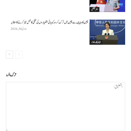
انٹرنیشنل
چین کا جاپان سے چین میں ترک کردہ کیمیائی ہتھیاروں کی تلفی کا عمل تیز کرنے کا مطالبہ
جولائی 30, 2026
ڈپلومیٹک کارنر
ترك الرد