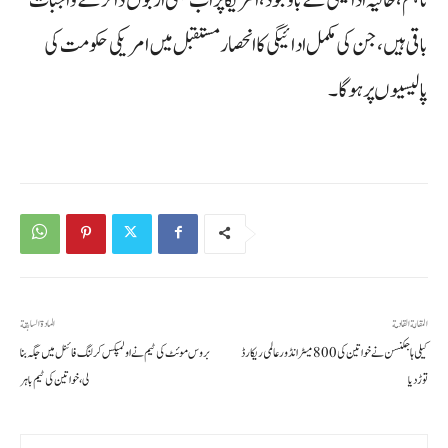
باقی ہیں، جن کی مکمل ادائیگی کا انحصار مستقبل میں امریکی حکومت کی
پالیسیوں پر ہوگا۔
المقالة القادمة
المادة السابقة
کیلی ہاجکنسن نے خواتین کی 800 میٹر انڈور عالمی ریکارڈ
بروس موئٹ کی ٹیم نے اولمپکس کرلنگ فائنل میں جگہ بنا
توڑ دیا
لی، خواتین کی ٹیم باہر