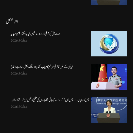
انٹرنیشنل
اے آئی کی ترقی کا راستہ بند نہیں کیا جا سکتا، چینی میڈیا
جولائی 30, 2026
فلپائن کے غیر قانونی عزائم کامیاب نہیں ہو سکتے ، چینی وزارتِ دفاع
جولائی 30, 2026
چین کا جاپان سے چین میں ترک کردہ کیمیائی ہتھیاروں کی تلفی کا عمل تیز کرنے کا مطالبہ
جولائی 30, 2026