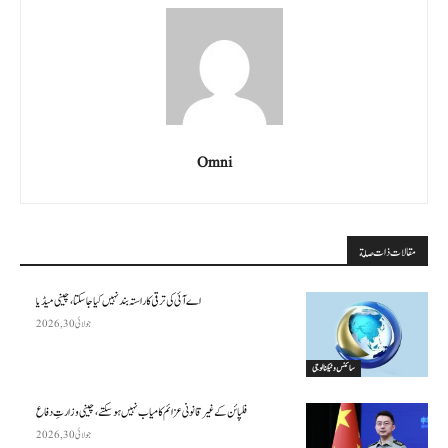
Omni
مقالات ذات صلة
اے آئی کی ترقی کا راستہ بند نہیں کیا جا سکتا، چینی میڈیا
جولائی 30, 2026
سائنس وٹیکنالوجی
فلپائن کے غیر قانونی عزائم کامیاب نہیں ہو سکتے ، چینی وزارتِ دفاع
جولائی 30, 2026