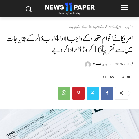
الرئيسية
امریکا نے اقوام متحدہ کے واجب الادا 4 ارب ڈالر کے بقایاجات...
امریکا نے اقوام متحدہ کے واجب الادا 4 ارب ڈالر کے بقایاجات
میں سے تقریباً 16 کروڑ ڈالر ادا کر دیے
كتب بواسطة
Omni
فروری 20, 2026
17
0