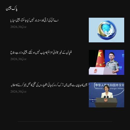
پاک چین
اے آئی کی ترقی کا راستہ بند نہیں کیا جا سکتا، چینی میڈیا
جولائی 30, 2026
فلپائن کے غیر قانونی عزائم کامیاب نہیں ہو سکتے ، چینی وزارتِ دفاع
جولائی 30, 2026
چین کا جاپان سے چین میں ترک کردہ کیمیائی ہتھیاروں کی تلفی کا عمل تیز کرنے کا مطالبہ
جولائی 30, 2026