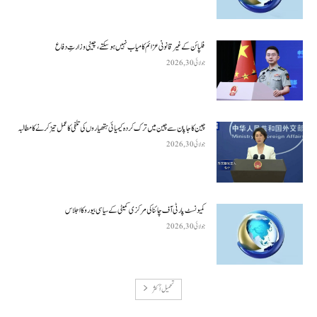
فلپائن کے غیر قانونی عزائم کامیاب نہیں ہو سکتے ، چینی وزارتِ دفاع
جولائی 30, 2026
چین کا جاپان سے چین میں ترک کردہ کیمیائی ہتھیاروں کی تلفی کا عمل تیز کرنے کا مطالبہ
جولائی 30, 2026
کمیونسٹ پارٹی آف چائنا کی مرکزی کمیٹی کے سیاسی بیورو کا اجلاس
جولائی 30, 2026
تحميل أكثر