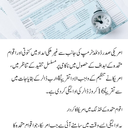
امریکی صدر ڈونلڈ ٹرمپ کی جانب سے غیر ملکی امداد میں کٹوتی اور اقوام
متحدہ کے اہداف کے حصول میں ناکامی پر مسلسل تنقید کے تناظر میں،
امریکا نے تنظیم کے واجب الادا تقریباً 4 ارب ڈالر کے بقایاجات میں
سے تقریباً 16 کروڑ ڈالر کی ادائیگی کر دی ہے۔
اقوام متحدہ کے فنڈنگ میں امریکا کا کردار
یہ ادائیگی ایسے وقت میں سامنے آئی ہے جب امریکا، جو اقوام متحدہ کا