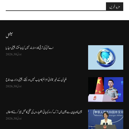
مزید خبریں
نیشنل
اے آئی کی ترقی کا راستہ بند نہیں کیا جا سکتا، چینی میڈیا
جولائی 30, 2026
فلپائن کے غیر قانونی عزائم کامیاب نہیں ہو سکتے ، چینی وزارتِ دفاع
جولائی 30, 2026
چین کا جاپان سے چین میں ترک کردہ کیمیائی ہتھیاروں کی تلفی کا عمل تیز کرنے کا مطالبہ
جولائی 30, 2026