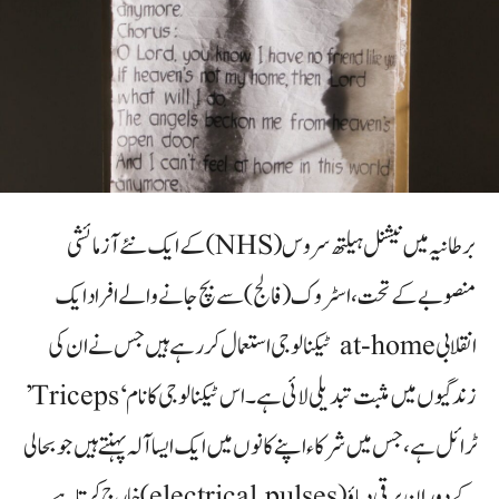
برطانیہ میں نیشنل ہیلتھ سروس (NHS) کے ایک نئے آزمائشی
منصوبے کے تحت، اسٹروک (فالج) سے بچ جانے والے افراد ایک
انقلابی at-home ٹیکنالوجی استعمال کر رہے ہیں جس نے ان کی
زندگیوں میں مثبت تبدیلی لائی ہے۔ اس ٹیکنالوجی کا نام ‘Triceps’
ٹرائل ہے، جس میں شرکاء اپنے کانوں میں ایک ایسا آلہ پہنتے ہیں جو بحالی
کے دوران برقی دباؤ (electrical pulses) خارج کرتا ہے۔