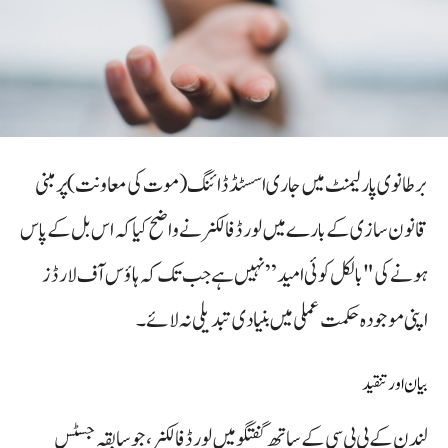
برطانوی پارلیمنٹ میں جاری اسسٹڈ ڈائنگ (موت کی معاونت) پر مبنی
قانون سازی کے بارے میں لورڈ فالکنر نے واضح کیا کہ اس بل کے پاس
ہونے کی "بالکل کوئی امید” نہیں ہے جب تک کہ ہاؤس آف لارڈز
اپنی موجودہ حکمت عملی میں بنیادی تبدیلی نہ لائے۔
بیان اور تنقید
لندن کے بی بی سی کے ساتھ گفتگو میں لورڈ فالکنر، جو سابقہ جسٹس