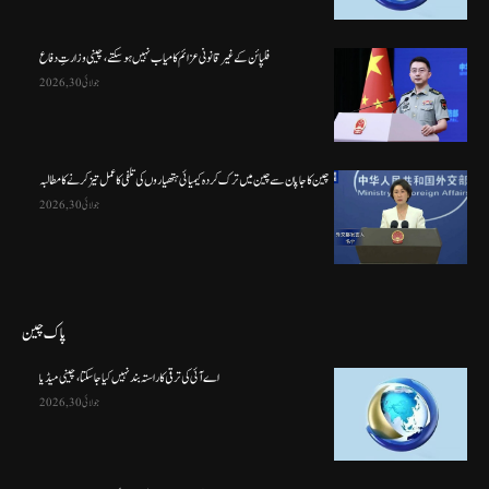
فلپائن کے غیر قانونی عزائم کامیاب نہیں ہو سکتے ، چینی وزارتِ دفاع
جولائی 30, 2026
چین کا جاپان سے چین میں ترک کردہ کیمیائی ہتھیاروں کی تلفی کا عمل تیز کرنے کا مطالبہ
جولائی 30, 2026
پاک چین
اے آئی کی ترقی کا راستہ بند نہیں کیا جا سکتا، چینی میڈیا
جولائی 30, 2026