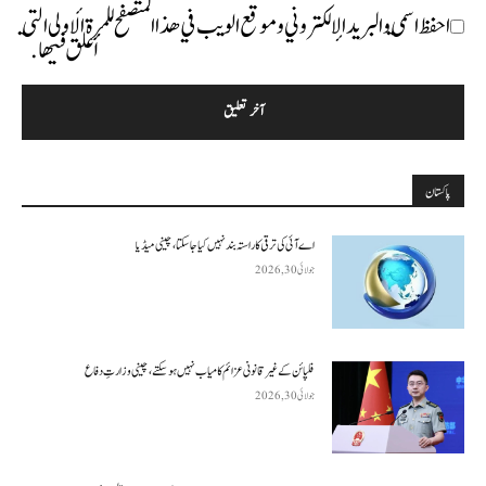
احفظ اسمي والبريد الإلكتروني وموقع الويب في هذا المتصفح للمرة الأولى التي
أعلق فيها.
پاکستان
اے آئی کی ترقی کا راستہ بند نہیں کیا جا سکتا، چینی میڈیا
جولائی 30, 2026
فلپائن کے غیر قانونی عزائم کامیاب نہیں ہو سکتے ، چینی وزارتِ دفاع
جولائی 30, 2026