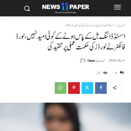
الرئيسية
اسسٹڈ ڈائنگ بل کے پاس ہونے کے کوئی امید نہیں، لورڈ فالکنر...
اسسٹڈ ڈائنگ بل کے پاس ہونے کے کوئی امید نہیں، لورڈ
فالکنر نے لورڈز کی حکمت عملی پر تنقید کی
كتب بواسطة
Omni
جنوری 29, 2026
22
0