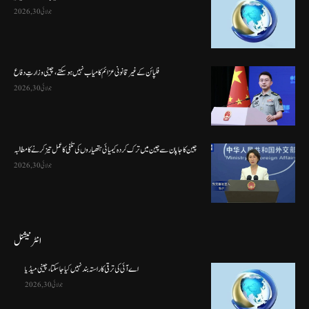
جولائی 30, 2026
فلپائن کے غیر قانونی عزائم کامیاب نہیں ہو سکتے ، چینی وزارتِ دفاع
جولائی 30, 2026
چین کا جاپان سے چین میں ترک کردہ کیمیائی ہتھیاروں کی تلفی کا عمل تیز کرنے کا مطالبہ
جولائی 30, 2026
انٹرنیشنل
اے آئی کی ترقی کا راستہ بند نہیں کیا جا سکتا، چینی میڈیا
جولائی 30, 2026