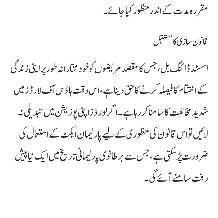
مقررہ مدت کے اندر منظور کیا جائے۔
قانون سازی کا مستقبل
اسسٹڈ ڈائنگ بل، جس کا مقصد مریضوں کو خودمختارانہ طور پر اپنی زندگی
کے اختتام کا فیصلہ کرنے کا حق دینا ہے، اس وقت ہاؤس آف لارڈز میں
شدید مخالفت کا سامنا کر رہا ہے۔ اگر لورڈز اپنی پوزیشن میں تبدیلی نہ
لائیں تو اس قانون کی منظوری کے لیے پارلیمان ایکٹ کے استعمال کی
ضرورت پڑ سکتی ہے، جس سے برطانوی پارلیمانی تاریخ میں ایک نیا پیش
رفت سامنے آئے گی۔