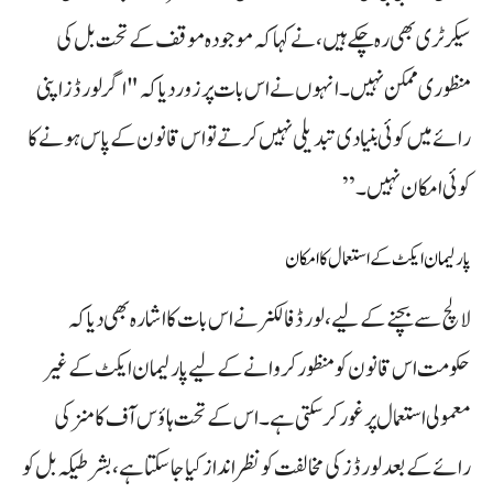
سیکرٹری بھی رہ چکے ہیں، نے کہا کہ موجودہ موقف کے تحت بل کی
منظوری ممکن نہیں۔ انہوں نے اس بات پر زور دیا کہ "اگر لورڈز اپنی
رائے میں کوئی بنیادی تبدیلی نہیں کرتے تو اس قانون کے پاس ہونے کا
کوئی امکان نہیں۔”
پارلیمان ایکٹ کے استعمال کا امکان
لالچ سے بچنے کے لیے، لورڈ فالکنر نے اس بات کا اشارہ بھی دیا کہ
حکومت اس قانون کو منظور کروانے کے لیے پارلیمان ایکٹ کے غیر
معمولی استعمال پر غور کر سکتی ہے۔ اس کے تحت ہاؤس آف کامنز کی
رائے کے بعد لورڈز کی مخالفت کو نظرانداز کیا جا سکتا ہے، بشرطیکہ بل کو