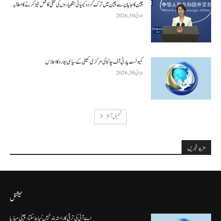
چین کا جاپان سے چین میں ترک کردہ کیمیائی ہتھیاروں کی تلفی کا عمل تیز کرنے کا مطالبہ
جولائی 30, 2026
کمیونسٹ پارٹی آف چائنا کی مرکزی کمیٹی کے سیاسی بیورو کا اجلاس
جولائی 30, 2026
تحميل أكثر
مزید خبریں
نیشنل
اے آئی کی ترقی کا راستہ بند نہیں کیا جا سکتا، چینی میڈیا