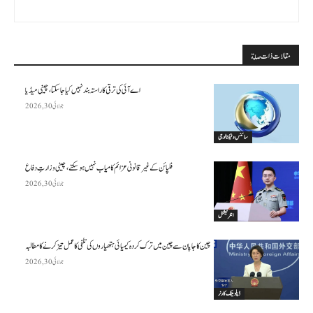
مقالات ذات صلة
اے آئی کی ترقی کا راستہ بند نہیں کیا جا سکتا، چینی میڈیا
جولائی 30, 2026
سائنس وٹیکنالوجی
فلپائن کے غیر قانونی عزائم کامیاب نہیں ہو سکتے ، چینی وزارتِ دفاع
جولائی 30, 2026
انٹرنیشنل
چین کا جاپان سے چین میں ترک کردہ کیمیائی ہتھیاروں کی تلفی کا عمل تیز کرنے کا مطالبہ
جولائی 30, 2026
ڈپلومیٹک کارنر