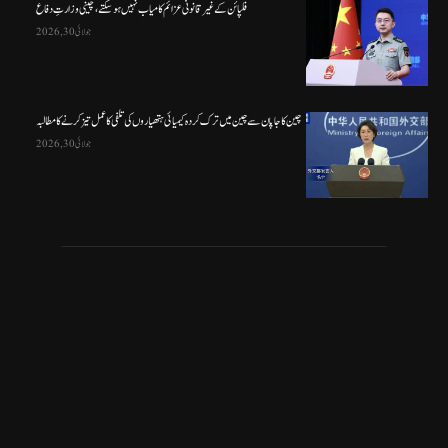
فلپائن کے غیر قانونی عزائم کامیاب نہیں ہو سکتے ، چینی وزارتِ دفاع
جولائی 30, 2026
چین کا جاپان سے چین میں ترک کردہ کیمیائی ہتھیاروں کی تلفی کا عمل تیز کرنے کا مطالبہ
جولائی 30, 2026