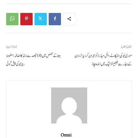
المقالة القادمة
المادة السابقة
موری نیو کی بنفیکا نے ریئل میڈرڈ کو حیران کر دیا: ٹروبن
میٹا کے حصص میں 10 فیصد سے زائد کا اضافہ، مضبوط
کے ہیڈر سے چیمپئنز لیگ میں زندہ بچاؤ
ریونیو کی پیش گوئی
Omni