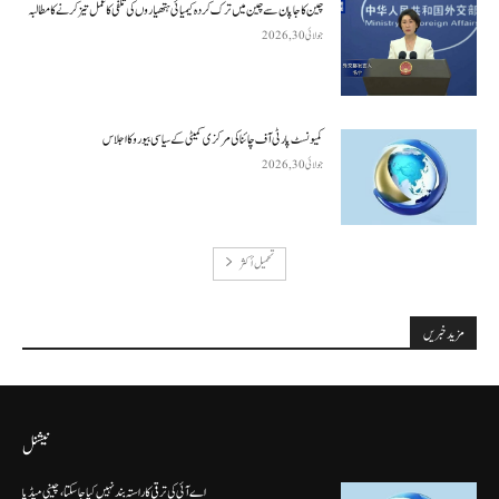
چین کا جاپان سے چین میں ترک کردہ کیمیائی ہتھیاروں کی تلفی کا عمل تیز کرنے کا مطالبہ
جولائی 30, 2026
کمیونسٹ پارٹی آف چائنا کی مرکزی کمیٹی کے سیاسی بیورو کا اجلاس
جولائی 30, 2026
تحميل أكثر
مزید خبریں
نیشنل
اے آئی کی ترقی کا راستہ بند نہیں کیا جا سکتا، چینی میڈیا