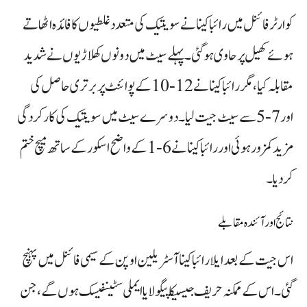
کوارٹر فائنل میں رائباکینا نے سویتیک کی متعدد غلطیوں کا فائدہ اٹھاتے
ہوئے کھیل پر حاوی ہو گئی۔ پہلے سیٹ میں دونوں کھلاڑیوں نے شدید
مقابلہ کیا، مگر رائباکینا نے 12‑10 کے پوائنٹ پر برتری حاصل کی
اور 7‑5 سے سیٹ جیت لیا۔ دوسرے سیٹ میں سویتیک کی کارکردگی
مزید کمزور ہوئی اور رائباکینا نے 6‑1 کے واضح اسکور کے ساتھ میچ ختم
کر دیا۔
نتائج اور آئندہ مقابلے
اس جیت کے بعد ایلا رائباکینا آسٹریلین اوپن کے سیمی فائنل میں پہنچ
گئی۔ اس کے ممکنہ حریف جیسیکا پیگولا یا ایملی سٹینفیسک ہوں گے، جن