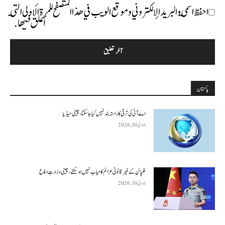
احفظ اسمي والبريد الإلكتروني وموقع الويب في هذا المتصفح للمرة الأولى التي
أعلق فيها.
پاکستان
اے آئی کی ترقی کا راستہ بند نہیں کیا جا سکتا، چینی میڈیا
جولائی 30, 2026
فلپائن کے غیر قانونی عزائم کامیاب نہیں ہو سکتے ، چینی وزارتِ دفاع
جولائی 30, 2026