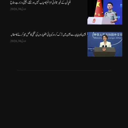
فلپائن کے غیر قانونی عزائم کامیاب نہیں ہو سکتے ، چینی وزارتِ دفاع
جولائی 30, 2026
چین کا جاپان سے چین میں ترک کردہ کیمیائی ہتھیاروں کی تلفی کا عمل تیز کرنے کا مطالبہ
جولائی 30, 2026