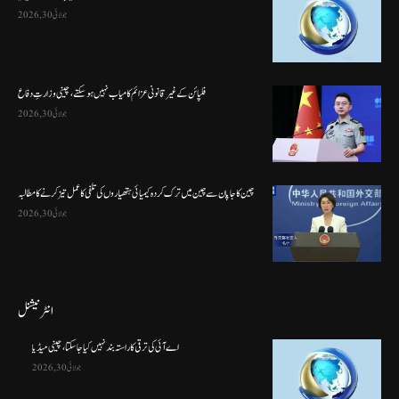
جولائی 30, 2026
فلپائن کے غیر قانونی عزائم کامیاب نہیں ہو سکتے ، چینی وزارتِ دفاع
جولائی 30, 2026
چین کا جاپان سے چین میں ترک کردہ کیمیائی ہتھیاروں کی تلفی کا عمل تیز کرنے کا مطالبہ
جولائی 30, 2026
انٹرنیشنل
اے آئی کی ترقی کا راستہ بند نہیں کیا جا سکتا، چینی میڈیا
جولائی 30, 2026