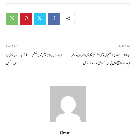
المقالة القادمة
المادة السابقة
برطانیہ کے وزیرِ اعظم کی چین سفری ٹیم میں ایئر بس، ایسٹرا
ایمازون کی ای میل میں غلطی سے کلاؤڈ یونٹ کی چھٹیاں
زینیکا اور ایچ ایس بی سی کے اعلیٰ عہدیدار شامل
ظاہر ہوئیں
Omni