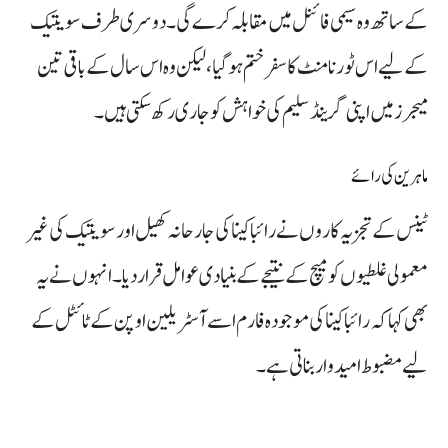
کے ساتھ وہ سیمی فائنل میں مقابلہ کرے گی۔ دوسری طرف سویتیک
کے لیے اس ٹورنامنٹ کا سفر ختم ہو گیا، لیکن وہ اس سال کے باقی تین
میجرز میں اپنی گرینڈ سلیم کی خواہش کو جاری رکھ سکتی ہیں۔
ماہرین کی رائے
ٹینس کے تجزیہ کاروں نے رائباکینا کی جارحانہ کھیل اور سویتیک کی غیر
معمولی غلطیوں کو میچ کے نتیجے کے بنیادی عوامل قرار دیا۔ انہوں نے یہ
بھی کہا کہ رائباکینا کی موجودہ فارم اسے آسٹریلین اوپن کے ٹائٹل کے
لیے مضبوط امیدوار بناتی ہے۔