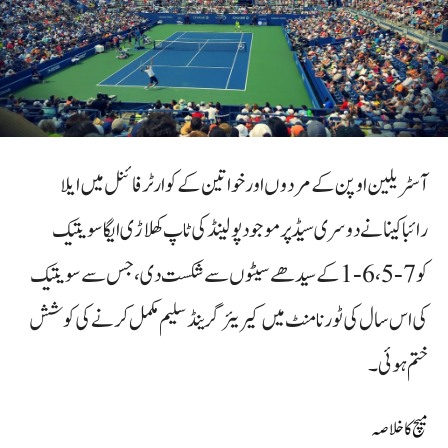
آسٹریلین اوپن کے مردوں اور خواتین کے کوارٹر فائنل میں ایلا
رائباکینا نے دوسری سیڈ پر موجود پولینڈ کی ٹاپ کھلاڑی ایگا سویتیک
کو 7‑5، 6‑1 کے سیدھے سیٹوں سے شکست دی، جس سے سویتیک
کی اس سال کی ٹورنامنٹ میں کیریئر گرینڈ سلیم مکمل کرنے کی کوشش
ختم ہوئی۔
میچ کا خلاصہ