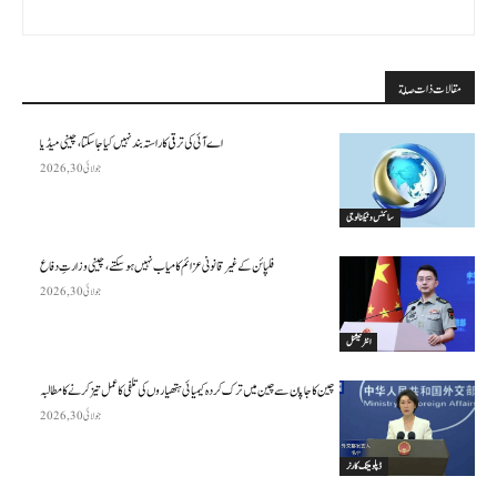
مقالات ذات صلة
اے آئی کی ترقی کا راستہ بند نہیں کیا جا سکتا، چینی میڈیا
جولائی 30, 2026
سائنس وٹیکنالوجی
فلپائن کے غیر قانونی عزائم کامیاب نہیں ہو سکتے ، چینی وزارتِ دفاع
جولائی 30, 2026
انٹرنیشنل
چین کا جاپان سے چین میں ترک کردہ کیمیائی ہتھیاروں کی تلفی کا عمل تیز کرنے کا مطالبہ
جولائی 30, 2026
ڈپلومیٹک کارنر