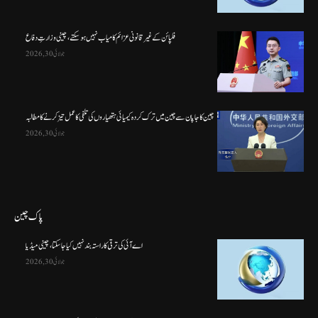
فلپائن کے غیر قانونی عزائم کامیاب نہیں ہو سکتے ، چینی وزارتِ دفاع
جولائی 30, 2026
چین کا جاپان سے چین میں ترک کردہ کیمیائی ہتھیاروں کی تلفی کا عمل تیز کرنے کا مطالبہ
جولائی 30, 2026
پاک چین
اے آئی کی ترقی کا راستہ بند نہیں کیا جا سکتا، چینی میڈیا
جولائی 30, 2026