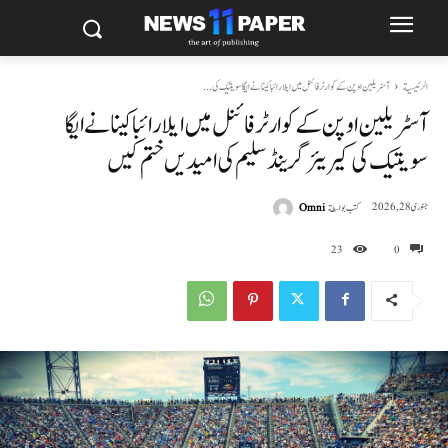
الرئيسية
آسٹریلین اوپن کے کوارٹر فائنل میں ایلا رائباکینا نے ایگا سویتیک کی...
آسٹریلین اوپن کے کوارٹر فائنل میں ایلا رائباکینا نے ایگا
سویتیک کی کیریئر گرینڈ سلیم کی امیدیں ختم کیں
كتب بواسطة
Omni
جنوری 28, 2026
23
0