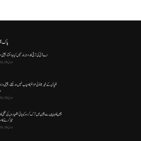
پاک چ
اے آئی کی ترقی کا راستہ بند نہیں کیا جا سکتا، چینی م
جولائی 30, 2026
فلپائن کے غیر قانونی عزائم کامیاب نہیں ہو سکتے ، چینی وز
د
جولائی 30, 2026
چین کا جاپان سے چین میں ترک کردہ کیمیائی ہتھیاروں کی تلفی کا
تیز کرنے کا مط
جولائی 30, 2026