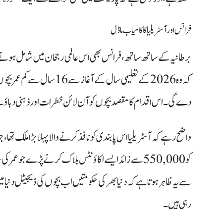
فرانس اور آسٹریلیا کا کامیاب ماڈل
برطانیہ کے ساتھ ساتھ، فرانس بھی اس عالمی رجحان میں شامل ہونے ک
کہ وہ 2026 کے تعلیمی سال کے آ
دے گی۔ اس اقدام کا مقصد بچوں کو آن لائن خطرات اور ذہنی دباؤ س
کو 550,000 سے زائد ایسے اکاؤنٹس بلاک کرنے پڑے جو عم
سے یہ ظاہر ہوتا ہے کہ دنیا بھر کی حکومتیں اب بچوں کی ڈیجیٹل دنی
رہی ہیں۔