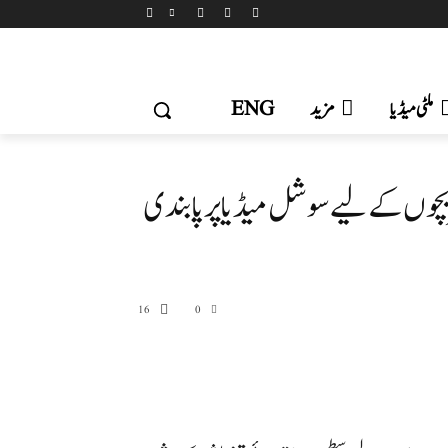
ملٹی میڈیا
مزید
ENG
: 16 سال سے کم عمر بچوں کے لیے سوشل میڈیا پر پابندی
16
0