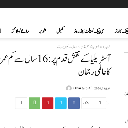
یٹک کارنر
سی پیک /بیلٹ اینڈ روڈ
کھیل
شوبز
رائے/بلاگز
الرئيسية
آسٹریلیا کے نقش قدم پر: 16 سال سے کم عمر بچوں کے...
آسٹریلیا کے نقش قدم پر
کا عالمی رجحان
كتب بواسطة
Omni
جنوری 18, 2026
فاع
شارك
عمل