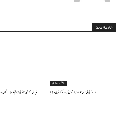
مقالات ذات صلة
سائنس وٹیکنالوجی
اے آئی کی ترقی کا راستہ بند نہیں کیا جا سکتا، چینی میڈیا
فلپائن کے غیر قانونی عزائم کامیاب نہیں ہو 