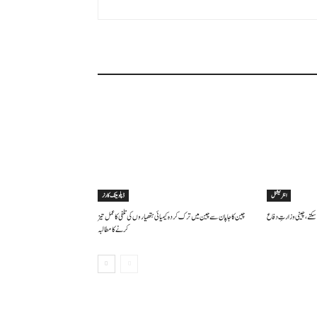
انٹرنیشنل
ڈپلومیٹک کارنر
سکتے ، چینی وزارتِ دفاع
چین کا جاپان سے چین میں ترک کردہ کیمیائی ہتھیاروں کی تلفی کا عمل تیز
کرنے کا مطالبہ