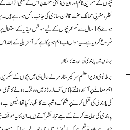
بچوں کے سکرین ٹائم اور ان کی ذہنی صحت پر اس کے منفی اثرات کے
نظر، مغربی ممالک سخت قانون سازی کی جانب مائل ہو رہے ہیں۔ برطا
ہوئے 16 سال سے کم عمر بچوں کے لیے سوشل میڈیا کے استعمال
شروع کر دیا ہے۔ یہ سوال اب اہم ہو چکا ہے کہ آسٹریلیا کے بعد اس پا
برطانیہ میں پابندی کی حمایت کا امکان
برطانوی وزیر اعظم سر کیر سٹارمر نے حال ہی میں بچوں کے سکرین 
اہم معاملے پر آئندہ ہفتے ہاؤس آف لارڈز میں ووٹنگ ہونے کا قوی
پابندی کی حمایت کرنے کے لیے تیار نظر آتے ہیں۔ ان کا یہ موقف بچوں
حصہ ہے، اور توقع ہے کہ پارلیمنٹ میں اس حوالے سے ایک مسودہ قا