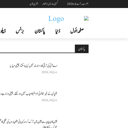
جمعرات, اگست 6, 2026
تسجيل الدخول / انضمام
اشتري الآن
صفحہ ائول
دُنیا
پاکستان
بزنس
ڈپلوم
پاکستان
اے آئی کی ترقی کا راستہ بند نہیں کیا جا سکتا، چینی میڈیا
جولائی 30, 2026
فلپائن کے غیر قانونی عزائم کامیاب نہیں ہو سکتے ، چینی وزارتِ د
جولائی 30, 2026
چین کا جاپان سے چین میں ترک کردہ کیمیائی ہتھیاروں کی تلفی کا 
تیز کرنے کا مطالبہ