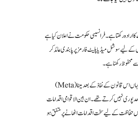
ا ارادہ رکھتا ہے۔ فرانسیسی حکومت نے اعلان کیا ہے
غاز سے 16 سال سے کم عمر بچوں کے لیے سوشل میڈیا پلیٹ فارمز پر پابندی عائد کر
ے محفوظ رکھنا ہے۔
واضح رہے کہ آسٹریلیا اس پابندی کو نافذ کرنے والا پہلا بڑا ملک تھا، جہاں اس قانون کے نفاذ کے بعد میٹا (Meta)
ر کی حد پوری نہیں کرتے تھے۔ ان بین الاقوامی اقدامات
ا میں حفاظت کے لیے سخت اقدامات اٹھانے پر متفق ہو