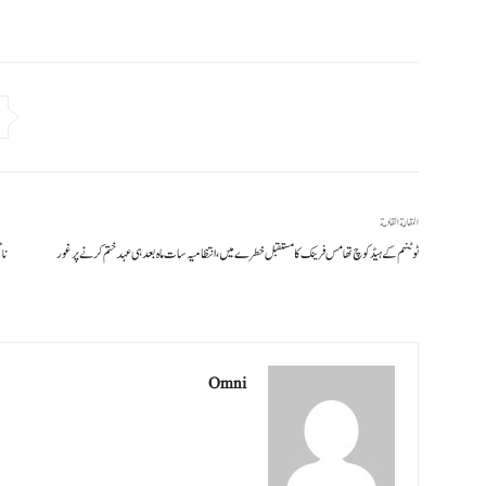
المقالة القادمة
ٹوٹنہم کے ہیڈ کوچ تھامس فرینک کا مستقبل خطرے میں، انتظامیہ سات ماہ بعد ہی عہد ختم کرنے پر غور
نا
Omni