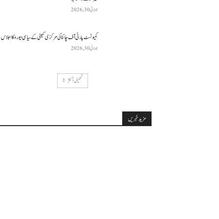
جولائی 30, 2026
کمیونسٹ پارٹی آف چائنا کی مرکزی کمیٹی کے سیاسی بیورو کا اجلاس
جولائی 30, 2026
تحميل أكثر
مزید خبریں