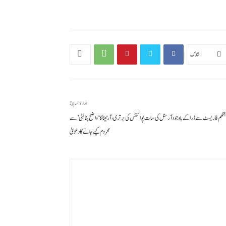
شارك
المادة السابقة
ٹنگھم فاریسٹ سے ڈرا کے باوجود آرسنل کی سات پوائنٹس کی برتری، آرٹیٹا کا ‘واضح پنالٹی’ سے
محروم کیے جانے کا دعویٰ