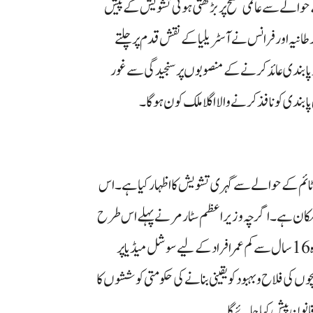
 حوالے سے عالمی سطح پر بڑھتی ہوئی تشویش کے پیش
نیہ اور فرانس نے آسٹریلیا کے نقش قدم پر چلتے
 پر پابندی عائد کرنے کے منصوبوں پر سنجیدگی سے غور
بندی کو نافذ کرنے والا اگلا ملک کون ہوگا۔
ٹائم کے حوالے سے گہری تشویش کا اظہار کیا ہے۔ اس
 امکان ہے۔ اگرچہ وزیر اعظم سٹارمر نے پہلے اس طرح
کی پابندی کی نقل کرنے پر شکوک و شبہات کا اظہار کیا تھا، لیکن اب وہ 16 سال سے کم عمر افراد کے لیے سوشل میڈیا پر
 کی فلاح و بہبود کو یقینی بنانے کی حکومتی کوششوں کا
نون پیش کیا جائے گا۔