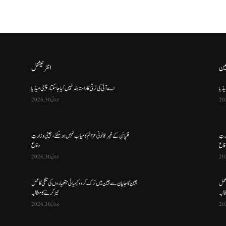
ین
انٹرنیشنل
یڈیا
اے آئی کی ترقی کا راستہ بند نہیں کیا جا سکتا، چینی میڈیا
جولائی 30, 2026
ارتِ
فلپائن کے غیر قانونی عزائم کامیاب نہیں ہو سکتے ، چینی وزارتِ
فاع
دفاع
جولائی 30, 2026
 عمل
چین کا جاپان سے چین میں ترک کردہ کیمیائی ہتھیاروں کی تلفی کا عمل
البہ
تیز کرنے کا مطالبہ
جولائی 30, 2026