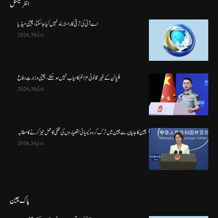
انٹرنیشنل
اے آئی کی ترقی کا راستہ بند نہیں کیا جا سکتا، چینی میڈیا
جولائی 30, 2026
فلپائن کے غیر قانونی عزائم کامیاب نہیں ہو سکتے ، چینی وزارتِ دفاع
جولائی 30, 2026
چین کا جاپان سے چین میں ترک کردہ کیمیائی ہتھیاروں کی تلفی کا عمل تیز کرنے کا مطالبہ
جولائی 30, 2026
پاک چین