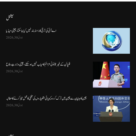
نیشنل
اے آئی کی ترقی کا راستہ بند نہیں کیا جا سکتا، چینی میڈیا
جولائی 30, 2026
فلپائن کے غیر قانونی عزائم کامیاب نہیں ہو سکتے ، چینی وزارتِ دفاع
جولائی 30, 2026
چین کا جاپان سے چین میں ترک کردہ کیمیائی ہتھیاروں کی تلفی کا عمل تیز کرنے کا مطالبہ
جولائی 30, 2026