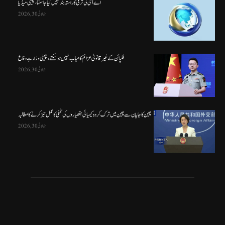
اے آئی کی ترقی کا راستہ بند نہیں کیا جا سکتا، چینی میڈیا
جولائی 30, 2026
فلپائن کے غیر قانونی عزائم کامیاب نہیں ہو سکتے ، چینی وزارتِ دفاع
جولائی 30, 2026
چین کا جاپان سے چین میں ترک کردہ کیمیائی ہتھیاروں کی تلفی کا عمل تیز کرنے کا مطالبہ
جولائی 30, 2026