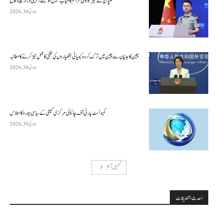
فلپائن کے غیر قانونی عزائم کامیاب نہیں ہو سکتے ، چینی وزارتِ دفاع
جولائی 30, 2026
چین کا جاپان سے چین میں ترک کردہ کیمیائی ہتھیاروں کی تلفی کا عمل تیز کرنے کا مطالبہ
جولائی 30, 2026
کمیونسٹ پارٹی آف چائنا کی مرکزی کمیٹی کے سیاسی بیورو کا اجلاس
جولائی 30, 2026
تحميل أكثر
احدث التعليقات